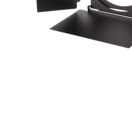
ProMotion L
Robe Marit