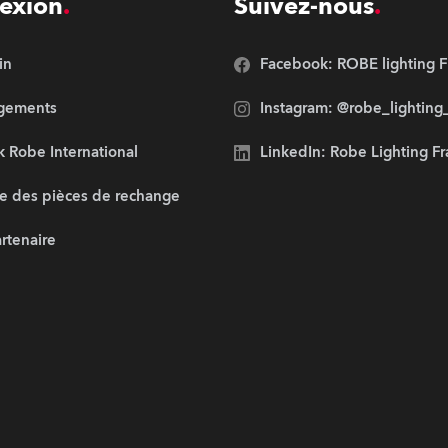
exion
Suivez-nous
in
Facebook: ROBE lighting F
rgements
Instagram: @robe_lighting
 Robe International
LinkedIn: Robe Lighting F
e des pièces de rechange
artenaire