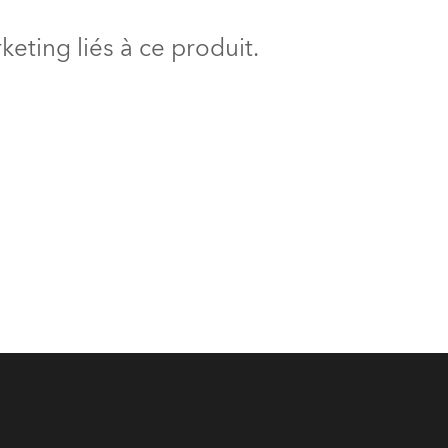
BDM
eting liés à ce produit.