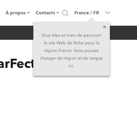
À propos
Contacts
France
/
FR
Demande d'infos
resse
Présentation de l'entreprise
Siège Social
Vous êtes en train de parcourir
le site Web de Robe pour la
Fabriqué en Europe
Siège Social & Usine
région France. Vous pouvez
arFect 150 / T11
changer de région et de langue
Propriétaires
Filliales
ici.
Histoire
Amérique du Nord et Caraïbes
Carrière
Moyen-Orient
Kariéra (CZ)
Asie et Pacifique
Légal
Royaume-Uni et Irelande