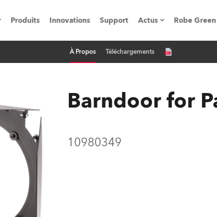
Produits
Innovations
Support
Actus
Robe Green
À Propos
Téléchargements
vènements
Communiqués de p
ation
Références
Barndoor for P
oboSpot
10980349
he Road
cation
ions en vidéo