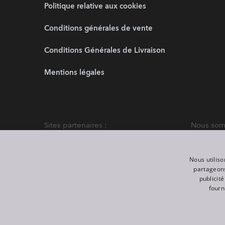
Politique relative aux cookies
Conditions générales de vente
Conditions Générales de Livraison
Mentions légales
Sites partenaires :
Nous somm
Nous utiliso
partageons
publicit
fourn
©
2026
ROBE lighting s.r.o.