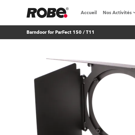
Accueil
Nos Activités
Barndoor for ParFect 150 / T11
Salons & é
Parcs de loc
iSeries
Tutoriels R
Robe On T
Robe On Lo
Nos innovat