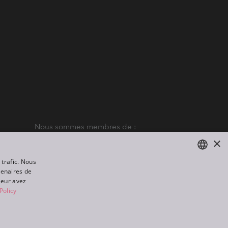
Nous sommes membres de :
×
 trafic. Nous
tenaires de
ENGLISH
leur avez
DE
Policy
FR
All rights reserved. Created by
Appio
RU