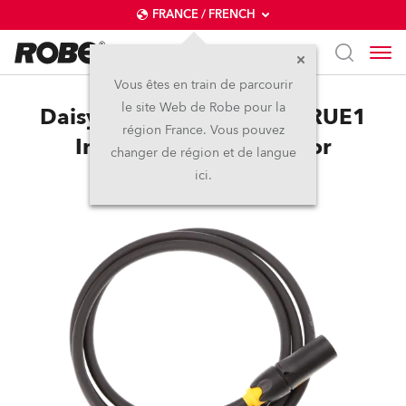
FRANCE / FRENCH
Vous êtes en train de parcourir
le site Web de Robe pour la
Daisy Chain powerCON TRUE1
région France. Vous pouvez
In/Out, US, 2m, Outdoor
changer de région et de langue
ici.