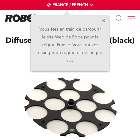
FRANCE / FRENCH
Vous êtes en train de parcourir
le site Web de Robe pour la
Diffuser 20° for ParFect 100 (black)
région France. Vous pouvez
changer de région et de langue
ici.