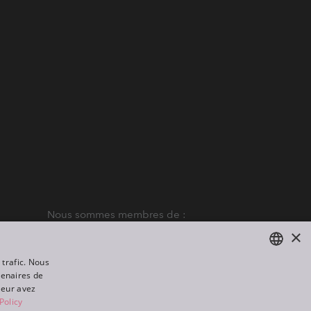
Nous sommes membres de :
×
 trafic. Nous
tenaires de
ENGLISH
leur avez
DE
Policy