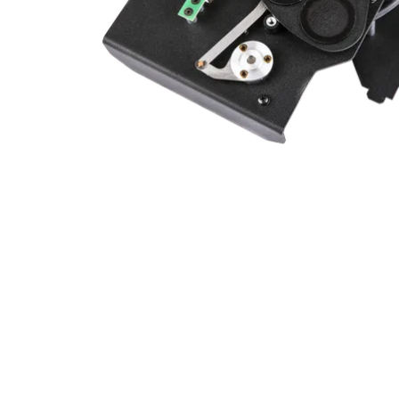
ProMotion L
Robe Marit