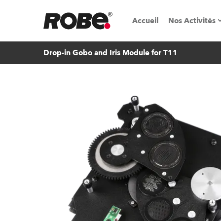
Accueil
Nos Activités
Drop-in Gobo and Iris Module for T11
Salons & é
Parcs de loc
iSeries
Tutoriels R
Robe On T
Robe On Lo
Nos innovat