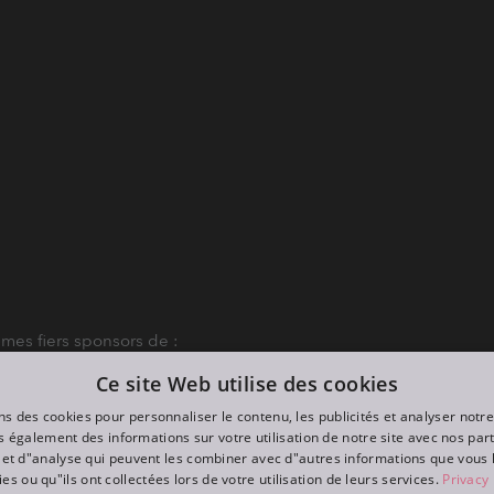
es fiers sponsors de :
Ce site Web utilise des cookies
ns des cookies pour personnaliser le contenu, les publicités et analyser notre
 également des informations sur votre utilisation de notre site avec nos par
é et d"analyse qui peuvent les combiner avec d"autres informations que vous 
ies ou qu"ils ont collectées lors de votre utilisation de leurs services.
Privacy 