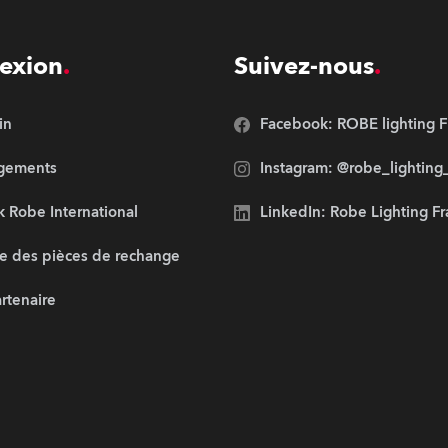
exion
Suivez-nous
in
Facebook: ROBE lighting F
rgements
Instagram: @robe_lighting
 Robe International
LinkedIn: Robe Lighting F
e des pièces de rechange
artenaire