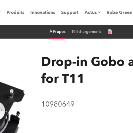
Produits
Innovations
Support
Actus
Robe Green
À Propos
Téléchargements
vènements
Communiqués de p
ation
Références
Drop-in Gobo a
for T11
oboSpot
he Road
10980649
cation
ions en vidéo