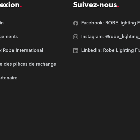
exion
Suivez-nous
in
Facebook: ROBE lighting F
rgements
Instagram: @robe_lighting
 Robe International
LinkedIn: Robe Lighting F
e des pièces de rechange
artenaire