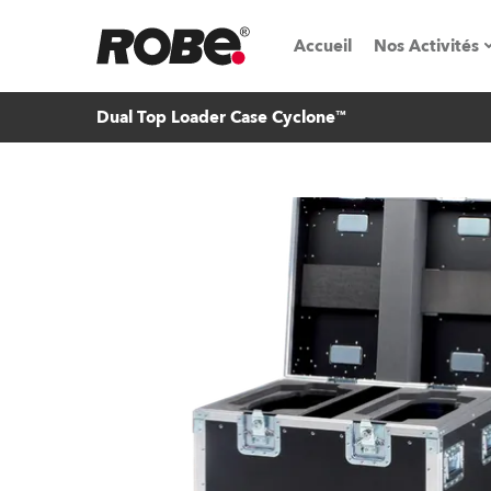
Accueil
Nos Activités
Dual Top Loader Case Cyclone™
Salons & é
Parcs de loc
iSeries
Tutoriels R
Robe On T
Robe On Lo
Nos innovat