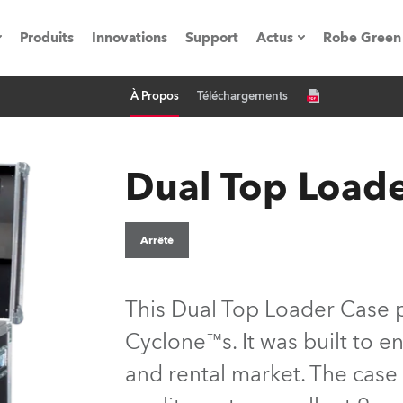
Produits
Innovations
Support
Actus
Robe Green
À Propos
Téléchargements
vènements
Communiqués de p
ation
Références
Dual Top Load
oboSpot
Arrêté
he Road
This Dual Top Loader Case p
cation
Cyclone™s. It was built to e
and rental market. The case
ions en vidéo