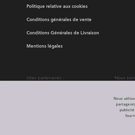
Politique relative aux cookies
Conditions générales de vente
Conditions Générales de Livraison
Mentions légales
Sites partenaires :
Nous somm
Nous utiliso
partageons
publicit
fourn
©
2026
ROBE lighting s.r.o.