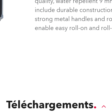
quality, water repellent 9 m
ighting
include durable construction
ime
strong metal handles and ro
enable easy roll-on and roll
Téléchargements