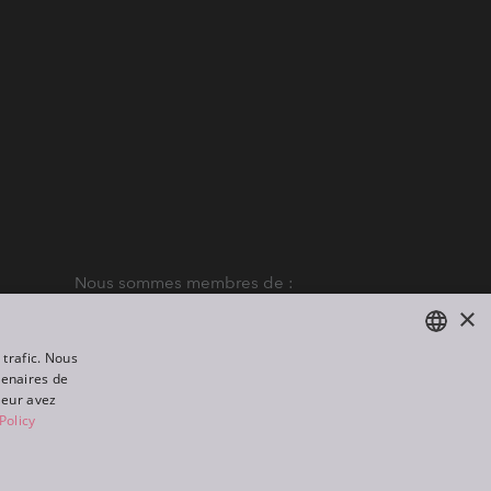
Nous sommes membres de :
×
 trafic. Nous
tenaires de
ENGLISH
leur avez
DE
Policy
FR
All rights reserved. Created by
Appio
RU