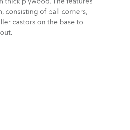
m thick plywood. The features
Allemagne
, consisting of ball corners,
France
ller castors on the base to
-out.
République Tchèque et
Slovaquie
International
Global
Europe
Territoires Russophones
Amérique Latine
Business Development