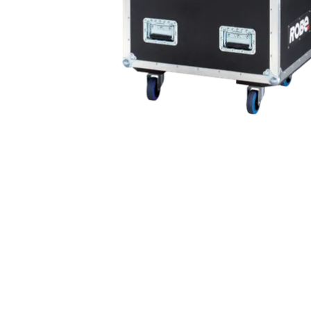
ProMotion L
Robe Marit