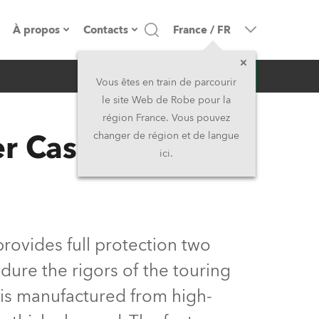
À propos
Contacts
France
/
FR
Demande d'infos
resse
Présentation de l'entreprise
Siège Social
Vous êtes en train de parcourir
le site Web de Robe pour la
Fabriqué en Europe
Siège Social & Usine
région France. Vous pouvez
er Case Cyclone™
changer de région et de langue
Propriétaires
Filliales
ici.
Histoire
Amérique du Nord et Caraïbes
Carrière
Moyen-Orient
rovides full protection two
Kariéra (CZ)
Asie et Pacifique
ndure the rigors of the touring
 is manufactured from high-
Légal
Royaume-Uni et Irelande