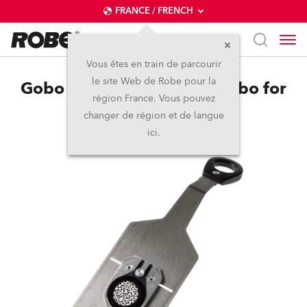
FRANCE / FRENCH
Vous êtes en train de parcourir
le site Web de Robe pour la
Gobo Holder R size with gobo for
région France. Vous pouvez
T11
changer de région et de langue
ici.