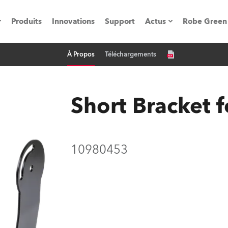
Produits
Innovations
Support
Actus
Robe Green
À Propos
Téléchargements
vènements
Communiqués de p
ation
Références
Short Bracket f
oboSpot
10980453
he Road
cation
ions en vidéo