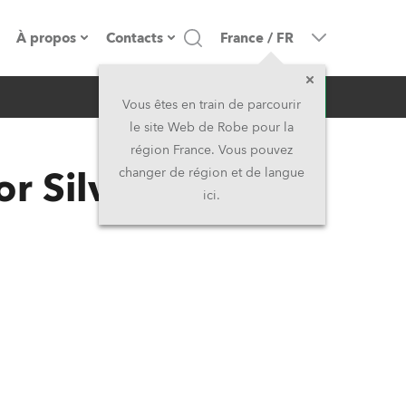
À propos
Contacts
France
/
FR
Demande d'infos
resse
Présentation de l'entreprise
Siège Social
Vous êtes en train de parcourir
le site Web de Robe pour la
Fabriqué en Europe
Siège Social & Usine
région France. Vous pouvez
or SilverScan
changer de région et de langue
Propriétaires
Filliales
ici.
Histoire
Amérique du Nord et Caraïbes
Carrière
Moyen-Orient
Kariéra (CZ)
Asie et Pacifique
Légal
Royaume-Uni et Irelande