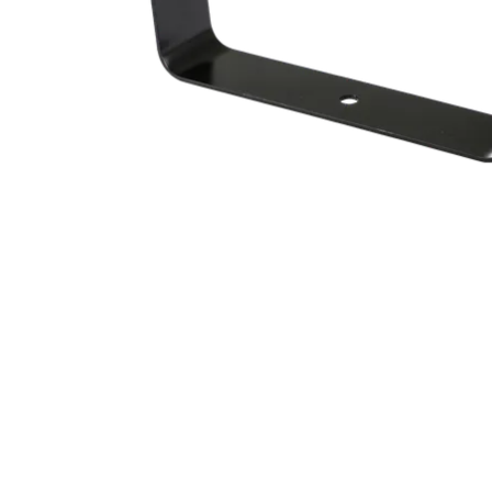
ProMotion L
Robe Marit