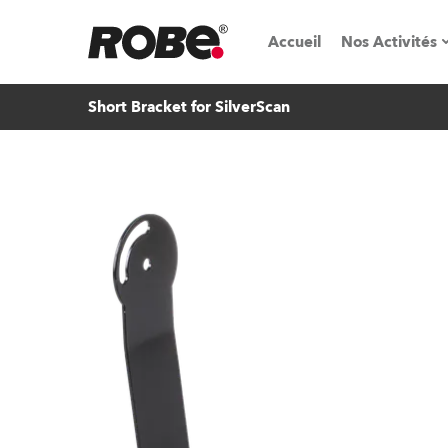
Accueil
Nos Activités
Short Bracket for SilverScan
Salons & é
Parcs de loc
iSeries
Tutoriels R
Robe On T
Robe On Lo
Nos innovat