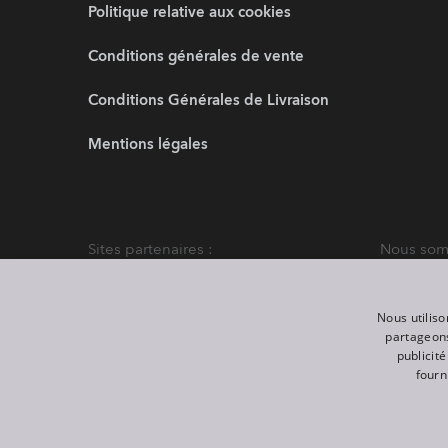
Politique relative aux cookies
Conditions générales de vente
Conditions Générales de Livraison
Mentions légales
Sites partenaires :
Nous somm
Nous utiliso
partageons
publicit
fourn
©
2026
ROBE lighting s.r.o.