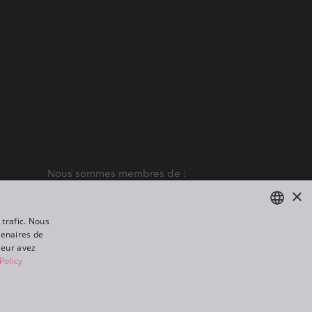
Nous sommes membres de :
×
 trafic. Nous
tenaires de
ENGLISH
leur avez
DE
Policy
FR
All rights reserved. Created by
Appio
RU