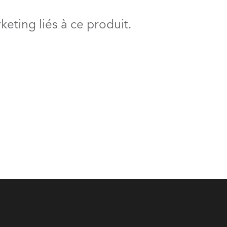
BDM
eting liés à ce produit.