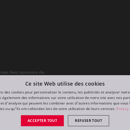
es fiers sponsors de :
Ce site Web utilise des cookies
ns des cookies pour personnaliser le contenu, les publicités et analyser notre
 également des informations sur votre utilisation de notre site avec nos par
é et d"analyse qui peuvent les combiner avec d"autres informations que vous 
ies ou qu"ils ont collectées lors de votre utilisation de leurs services.
Privacy 
ACCEPTER TOUT
REFUSER TOUT