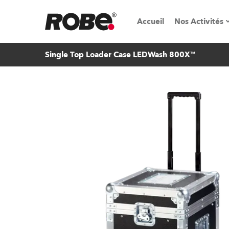
Accueil
Nos Activités
Single Top Loader Case LEDWash 800X™
Salons & é
Parcs de loc
iSeries
Tutoriels R
Robe On T
Robe On Lo
Nos innovat