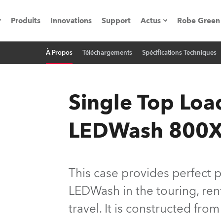
Produits
Innovations
Support
Actus
Robe Green
À Propos
Téléchargements
Spécifications Techniques
vènements
Communiqués de p
ation
Références
Single Top Loa
LEDWash 800
oboSpot
he Road
This case provides perfect 
cation
LEDWash in the touring, ren
ions en vidéo
travel. It is constructed fro