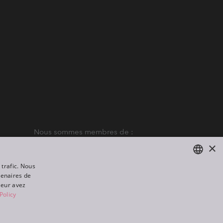
Nous sommes membres de :
×
 trafic. Nous
tenaires de
ENGLISH
leur avez
DE
Policy
FR
All rights reserved. Created by
Appio