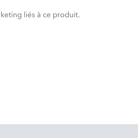
BDM
eting liés à ce produit.