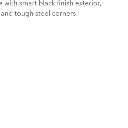
with smart black finish exterior,
Allemagne
and tough steel corners.
France
République Tchèque et
Slovaquie
International
Global
Europe
Territoires Russophones
Amérique Latine
Business Development