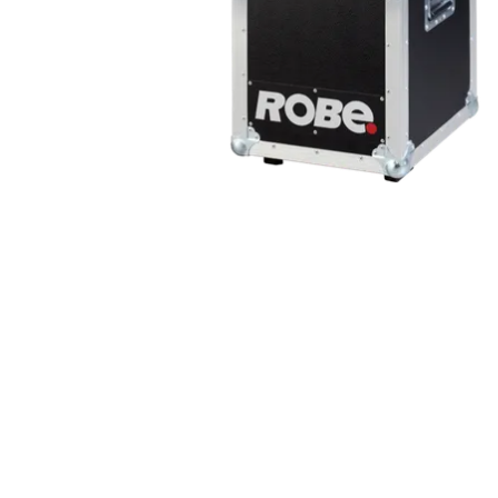
ProMotion L
Robe Marit