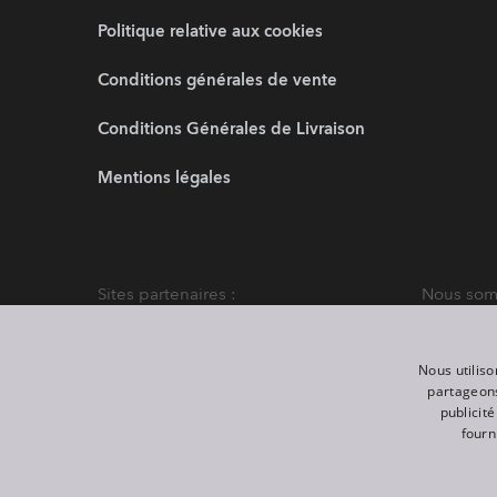
Politique relative aux cookies
Conditions générales de vente
Conditions Générales de Livraison
Mentions légales
Sites partenaires :
Nous somm
Nous utiliso
partageons
publicit
fourn
©
2026
ROBE lighting s.r.o.