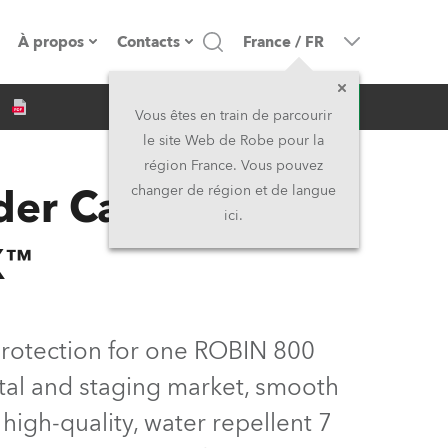
À propos
Contacts
France
/
FR
Demande d'infos
resse
Présentation de l'entreprise
Siège Social
Vous êtes en train de parcourir
le site Web de Robe pour la
Fabriqué en Europe
Siège Social & Usine
région France. Vous pouvez
der Case
changer de région et de langue
Propriétaires
Filliales
ici.
X™
Histoire
Amérique du Nord et Caraïbes
Carrière
Moyen-Orient
protection for one ROBIN 800
Kariéra (CZ)
Asie et Pacifique
tal and staging market, smooth
Légal
Royaume-Uni et Irelande
m high-quality, water repellent 7