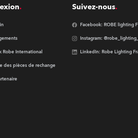
exion
Suivez-nous
in
Facebook: ROBE lighting F
rgements
Instagram: @robe_lighting
 Robe International
LinkedIn: Robe Lighting F
e des pièces de rechange
artenaire