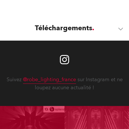
Téléchargements
Suivez
@robe_lighting_france
sur Instagram et ne
loupez aucune actualité !