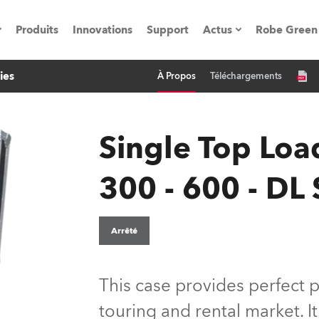
Produits
Innovations
Support
Actus
Robe Green
ies
À Propos
Téléchargements
vènements
Communiqués de p
ation
Références
Single Top Lo
300 - 600 - DL 
oboSpot
he Road
Arrêté
cation
This case provides perfect p
ions en vidéo
touring and rental market. It