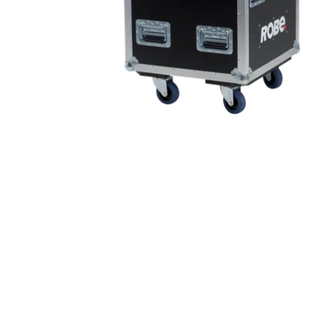
ProMotion L
Robe Marit