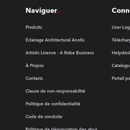
Naviguer
Conn
Produits
User Log
Éclairage Architectural Anolis
Télécha
Artistic Licence - A Robe Business
Helpdesk
À Propos
Catalogu
Contacts
Portail p
Clause de non-responsabilité
Politique de confidentialité
Code de conduite
Politique de dénonciation des abus