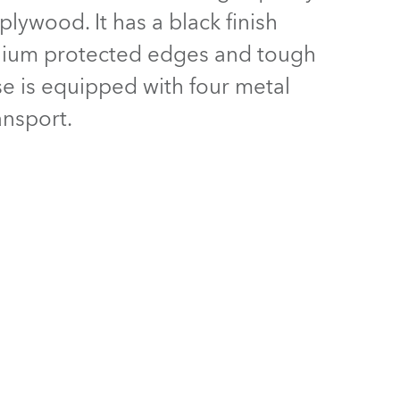
Allemagne
lywood. It has a black finish
inium protected edges and tough
France
ase is equipped with four metal
République Tchèque et
ansport.
Slovaquie
International
Global
Europe
Territoires Russophones
Amérique Latine
Business Development