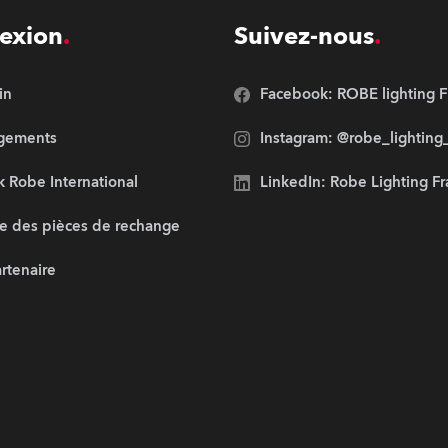
exion
Suivez-nous
in
Facebook: ROBE lighting F
rgements
Instagram: @robe_lighting
 Robe International
LinkedIn: Robe Lighting F
e des pièces de rechange
artenaire