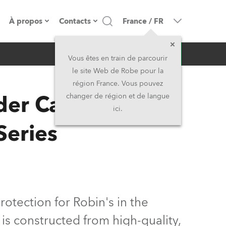
À propos
Contacts
France
/
FR
Demande d'infos
resse
Présentation de l'entreprise
Siège Social
Vous êtes en train de parcourir
le site Web de Robe pour la
Fabriqué en Europe
Siège Social & Usine
région France. Vous pouvez
ader Case ROBIN
changer de région et de langue
Propriétaires
Filliales
ici.
Series
Histoire
Amérique du Nord et Caraïbes
Carrière
Moyen-Orient
Kariéra (CZ)
Asie et Pacifique
rotection for Robin's in the
Légal
Royaume-Uni et Irelande
 is constructed from high-quality,