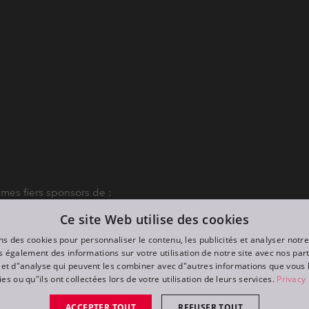
es fiers sponsors de :
Ce site Web utilise des cookies
ns des cookies pour personnaliser le contenu, les publicités et analyser notre
 également des informations sur votre utilisation de notre site avec nos par
é et d"analyse qui peuvent les combiner avec d"autres informations que vous 
ies ou qu"ils ont collectées lors de votre utilisation de leurs services.
Privacy 
ACCEPTER TOUT
REFUSER TOUT