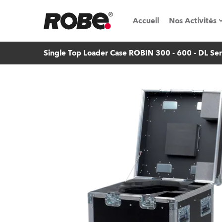
Accueil
Nos Activités
Single Top Loader Case ROBIN 300 - 600 - DL Ser
Salons & é
Parcs de loc
iSeries
Tutoriels R
Robe On T
Robe On Lo
Nos innovat