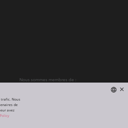
Nous sommes membres de :
×
 trafic. Nous
tenaires de
ENGLISH
leur avez
DE
Policy
FR