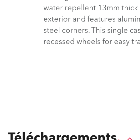
ighting
water repellent 13mm thick p
exterior and features alum
ime
steel corners. This single c
recessed wheels for easy tr
Téléchargements