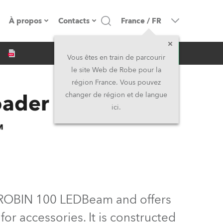
À propos
Contacts
France
/
FR
Demande d'infos
resse
Présentation de l'entreprise
Siège Social
Vous êtes en train de parcourir
le site Web de Robe pour la
Fabriqué en Europe
Siège Social & Usine
région France. Vous pouvez
oader Case
changer de région et de langue
Propriétaires
Filliales
ici.
™
Histoire
Amérique du Nord et Caraïbes
Carrière
Moyen-Orient
Kariéra (CZ)
Asie et Pacifique
 of ROBIN 100 LEDBeam and offers
Légal
Royaume-Uni et Irelande
or accessories. It is constructed