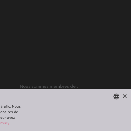
Nous sommes membres de :
×
 trafic. Nous
tenaires de
ENGLISH
leur avez
DE
Policy