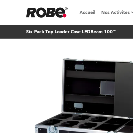
Accueil
Nos Activités
Six-Pack Top Loader Case LEDBeam 100™
Salons & é
Parcs de loc
iSeries
Tutoriels R
Robe On T
Robe On Lo
Nos innovat