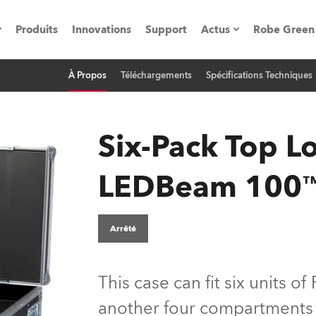
Produits
Innovations
Support
Actus
Robe Green
À Propos
Téléchargements
Spécifications Techniques
vènements
Communiqués de p
ation
Références
Six-Pack Top L
LEDBeam 100
oboSpot
he Road
Arrêté
cation
This case can fit six units
ions en vidéo
another four compartments f