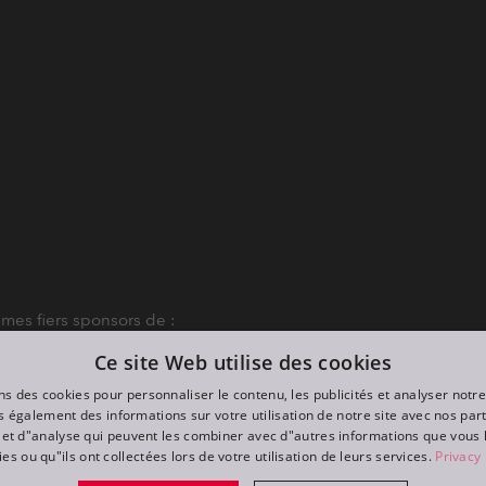
es fiers sponsors de :
Ce site Web utilise des cookies
ns des cookies pour personnaliser le contenu, les publicités et analyser notre
 également des informations sur votre utilisation de notre site avec nos par
é et d"analyse qui peuvent les combiner avec d"autres informations que vous 
ies ou qu"ils ont collectées lors de votre utilisation de leurs services.
Privacy 