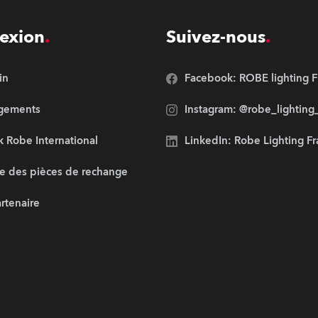
exion
Suivez-nous
in
Facebook: ROBE lighting F
rgements
Instagram: @robe_lighting
 Robe International
LinkedIn: Robe Lighting F
e des pièces de rechange
artenaire