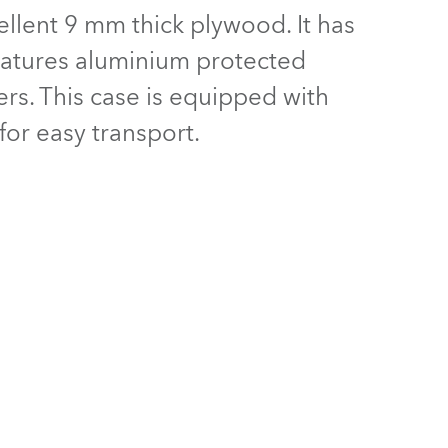
Allemagne
ellent 9 mm thick plywood. It has
features aluminium protected
France
rs. This case is equipped with
République Tchèque et
for easy transport.
Slovaquie
International
Global
Europe
Territoires Russophones
Amérique Latine
Business Development