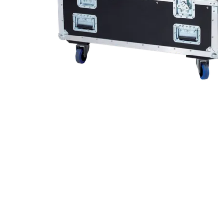
ProMotion L
Robe Marit