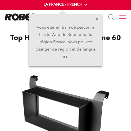
FRANCE / FRENCH
Vous êtes en train de parcourir
le site Web de Robe pour la
Top Hat for Strobe IP / Divine 60
région France. Vous pouvez
UV
changer de région et de langue
ici.