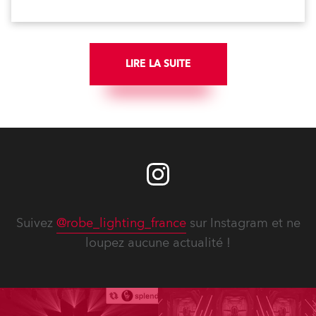
LIRE LA SUITE
Suivez
@robe_lighting_france
sur Instagram et ne
loupez aucune actualité !