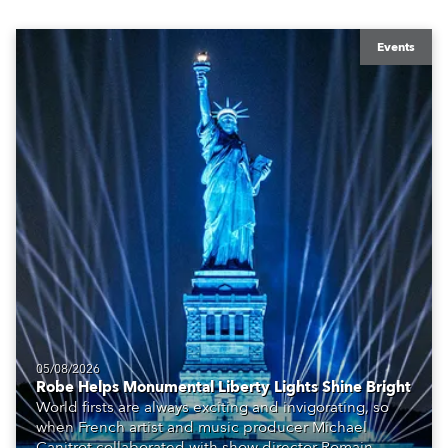
Events
05/08/2026
Robe Helps Monumental Liberty Lights Shine Bright
World firsts are always exciting and invigorating, so
when French artist and music producer Michael
Canitrot collaborated with show director Romain