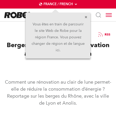
FRANCE / FRENCH
Vous êtes en train de parcourir
le site Web de Robe pour la
23 / 08 / 2023
RSS
région France. Vous pouvez
Berges du Rhône : une rénovation
changer de région et de langue
ici.
au clair de lune à Lyon
Comment une rénovation au clair de lune permet-
elle de réduire la consommation d’énergie ?
Reportage sur les berges du Rhône, avec la ville
de Lyon et Anolis.