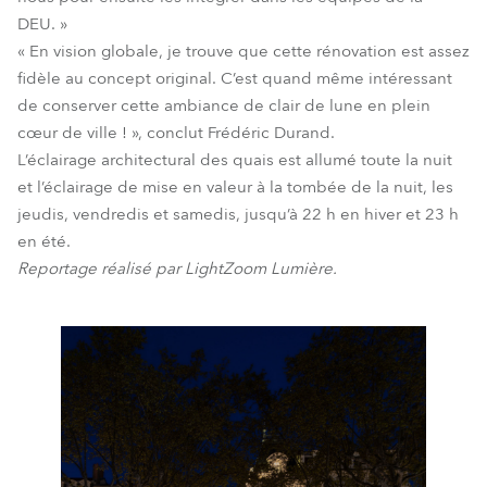
DEU. »
« En vision globale, je trouve que cette rénovation est assez
fidèle au concept original. C’est quand même intéressant
de conserver cette ambiance de clair de lune en plein
cœur de ville ! », conclut Frédéric Durand.
L’éclairage architectural des quais est allumé toute la nuit
et l’éclairage de mise en valeur à la tombée de la nuit, les
jeudis, vendredis et samedis, jusqu’à 22 h en hiver et 23 h
en été.
Reportage réalisé par LightZoom Lumière.