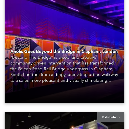
06/05/2026
Anolis Goes Beyond the Bridge in Clapham, London
“Beyond The Bridge” is a cool and creative
community driven intervention that has transformed
the Falcon Road Rail Bridge underpass in Clapham,
South London, from a dingy, uninviting urban walkway
to a safer, more pleasant and visually stimulating
environment with the application of art, lighting and
logistics.
Exhibition