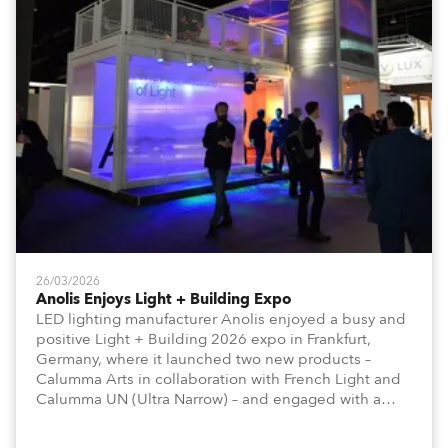
26/03/2026
Anolis Enjoys Light + Building Expo
LED lighting manufacturer Anolis enjoyed a busy and
positive Light + Building 2026 expo in Frankfurt,
Germany, where it launched two new products –
Calumma Arts in collaboration with French Light and
Calumma UN (Ultra Narrow) – and engaged with a
host of visitors from across Europe and around the
world.