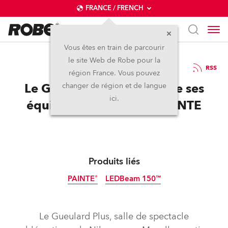
FRANCE / FRENCH
Vous êtes en train de parcourir
le site Web de Robe pour la
20 / 06 / 2024
RSS
région France. Vous pouvez
Le Gueulard Plus complète ses
changer de région et de langue
ici.
équipements avec du PAINTE
Produits liés
PAINTE®
LEDBeam 150™
Le Gueulard Plus, salle de spectacle