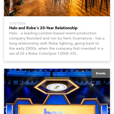
31/07/2026
Halo and Robe's 20-Year Relationship
Halo – a leading London-based event production
company founded and run by Yann Guenancia – has a
long relationship with Robe lighting, going back to
the early 2000s, when the company first invested in a
set of 20 x Robe ColorSpot 1200E ATs.
Events