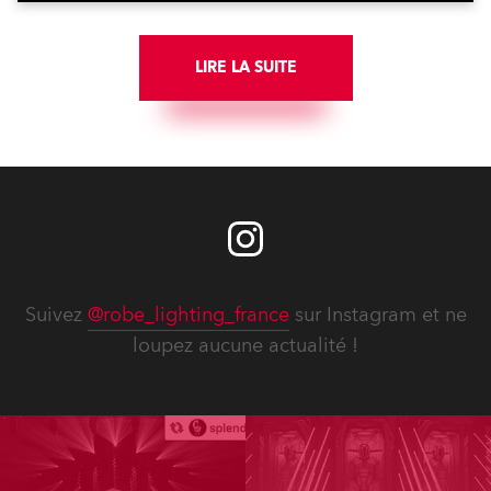
engine, 80 x T11 Profiles, 12 x TX1 PosiProfiles and 20
x T15 Fresnels.
LIRE LA SUITE
Suivez
@robe_lighting_france
sur Instagram et ne
loupez aucune actualité !