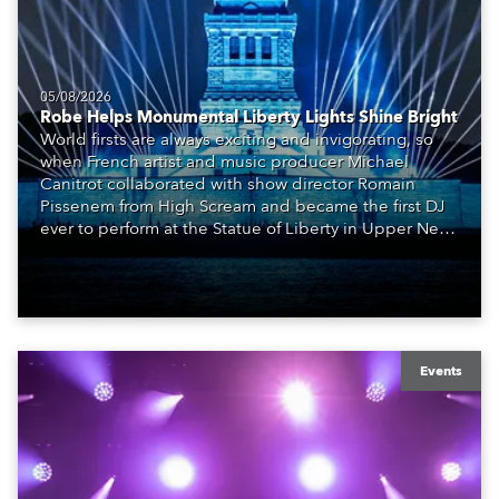
05/08/2026
Robe Helps Monumental Liberty Lights Shine Bright
World firsts are always exciting and invigorating, so
when French artist and music producer Michael
Canitrot collaborated with show director Romain
Pissenem from High Scream and became the first DJ
ever to perform at the Statue of Liberty in Upper New
York Bay with “Liberty Lights” … Robe lighting was
also super-proud to be part of the art!
Events