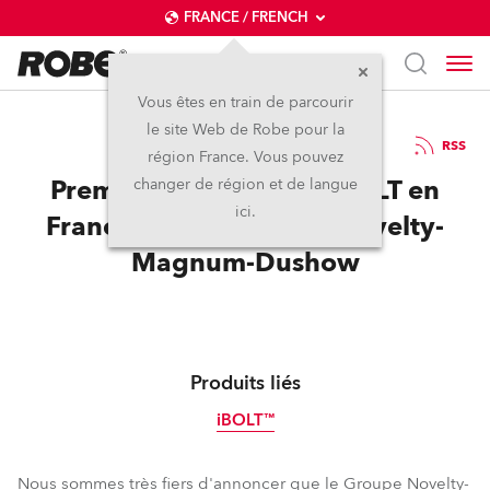
FRANCE / FRENCH
Vous êtes en train de parcourir
le site Web de Robe pour la
26 / 04 / 2024
RSS
région France. Vous pouvez
Première livraison du iBOLT en
changer de région et de langue
ici.
France chez le Groupe Novelty-
Magnum-Dushow
Produits liés
iBOLT™
IP65
Nous sommes très fiers d'annoncer que le Groupe Novelty-