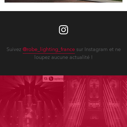
Suivez
@robe_lighting_france
sur Instagram et ne
loupez aucune actualité !