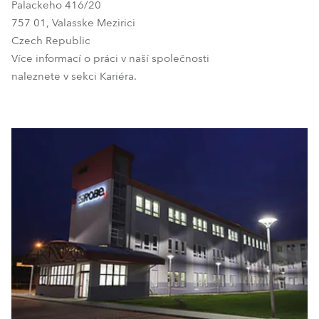
Palackeho 416/20
757 01, Valasske Mezirici
Czech Republic
Více informací o práci v naší společnosti
naleznete v sekci Kariéra.