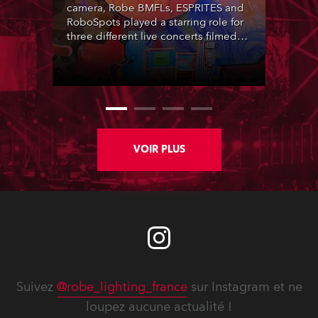
camera, Robe BMFLs, ESPRITES and
RoboSpots played a starring role for
three different live concerts filmed
for the live sections of the Amazon
Prime hit Daisy Jones & The Six.
VOIR PLUS
Suivez
@robe_lighting_france
sur Instagram et ne
loupez aucune actualité !