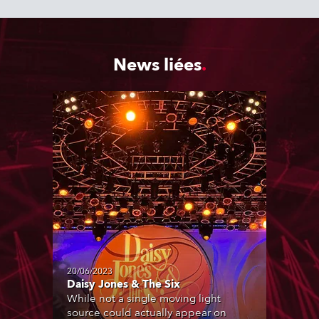
News liées
20/06/2023
Daisy Jones & The Six
While not a single moving light
source could actually appear on