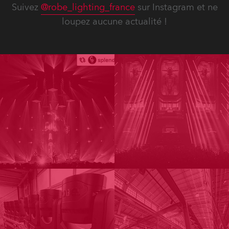
Suivez
@robe_lighting_france
sur Instagram et ne
loupez aucune actualité !