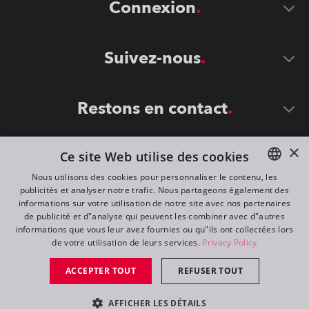
Connexion
Suivez-nous
Restons en contact
×
Ce site Web utilise des cookies
Nous utilisons des cookies pour personnaliser le contenu, les
publicités et analyser notre trafic. Nous partageons également des
ENGLISH
informations sur votre utilisation de notre site avec nos partenaires
DE
de publicité et d"analyse qui peuvent les combiner avec d"autres
©
2026
ROBE lighting s.r.o.
informations que vous leur avez fournies ou qu"ils ont collectées lors
FR
de votre utilisation de leurs services.
Privacy Policy
All rights reserved. Created by
Appio
RU
ACCEPTER TOUT
REFUSER TOUT
Switch to desktop mode
AFFICHER LES DÉTAILS