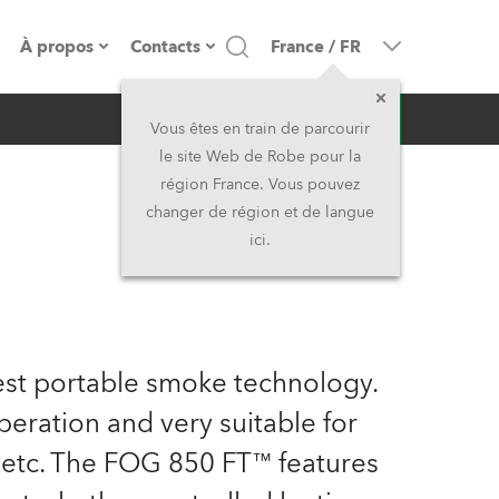
À propos
Contacts
France
/
FR
Demande d'infos
resse
Présentation de l'entreprise
Siège Social
Vous êtes en train de parcourir
le site Web de Robe pour la
Fabriqué en Europe
Siège Social & Usine
région France. Vous pouvez
changer de région et de langue
Propriétaires
Filliales
ici.
Histoire
Amérique du Nord et Caraïbes
Carrière
Moyen-Orient
est portable smoke technology.
Kariéra (CZ)
Asie et Pacifique
peration and very suitable for
 etc. The FOG 850 FT™ features
Légal
Royaume-Uni et Irelande