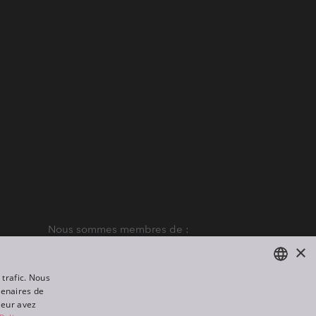
Nous sommes membres de :
×
 trafic. Nous
tenaires de
ENGLISH
leur avez
DE