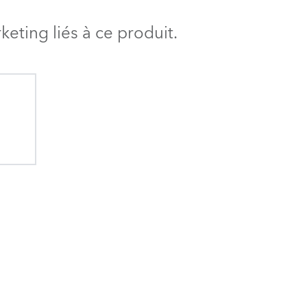
BDM
eting liés à ce produit.