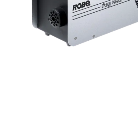
ProMotion L
Robe Marit