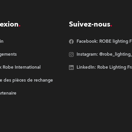
exion
Suivez-nous
in
Facebook: ROBE lighting F
rgements
Instagram: @robe_lighting
 Robe International
LinkedIn: Robe Lighting F
e des pièces de rechange
artenaire