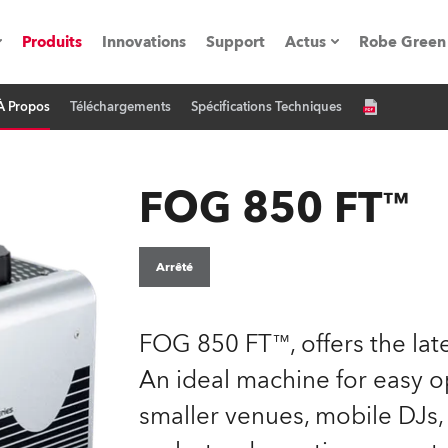
Produits
Innovations
Support
Actus
Robe Green
À Propos
Téléchargements
Spécifications Techniques
vènements
Communiqués de p
ation
Références
FOG 850 FT™
oboSpot
Arrêté
he Road
FOG 850 FT™, offers the lat
cation
An ideal machine for easy o
smaller venues, mobile DJs,
ions en vidéo