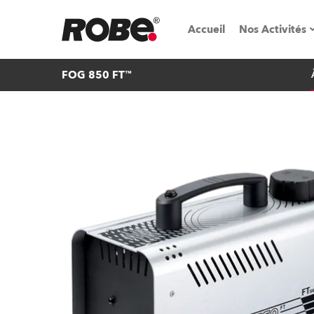
Accueil
Nos Activités
FOG 850 FT™
Salons & é
Parcs de loc
iSeries
Tutoriels R
Robe On T
Robe On Lo
Nos innovat