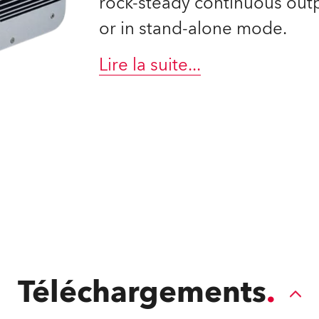
rock-steady continuous outp
ighting
or in stand-alone mode.
ime
Lire la suite
...
Téléchargements