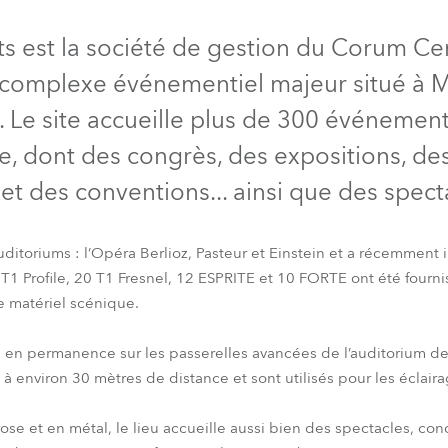
ighting
ts est la société de gestion du Corum Ce
ime
 complexe événementiel majeur situé à Mo
. Le site accueille plus de 300 événemen
, dont des congrès, des expositions, d
et des conventions... ainsi que des spect
ditoriums : l’Opéra Berlioz, Pasteur et Einstein et a récemment 
 T1 Profile, 20 T1 Fresnel, 12 ESPRITE et 10 FORTE ont été fourni
de matériel scénique.
FORTE®
ESPRITE®
T1 Profile™
T1 Fresnel™
s en permanence sur les passerelles avancées de l’auditorium de
ne à environ 30 mètres de distance et sont utilisés pour les éclair
ose et en métal, le lieu accueille aussi bien des spectacles, con