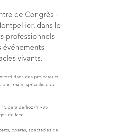
Allemagne
ntre de Congrès -
France
ntpellier, dans le
République Tchèque et
ts professionnels
Slovaquie
es événements
International
acles vivants.
Global
investi dans des projecteurs
s par Texen, spécialiste de
Europe
Territoires Russophones
 l’Opéra Berlioz (1 995
ages de face.
Amérique Latine
certs, opéras, spectacles de
Business Development