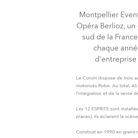
ProMotion L
Montpellier Even
Robe Marit
Opéra Berlioz, un
sud de la France
chaque année
d'entreprise 
Le Corum dispose de trois au
motorisés Robe. Au total, 46
l’intégration et de la vente 
Les 12 ESPRITE sont installé
places). Ils éclairent la scè
Construit en 1990 en granit r