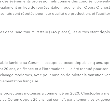
 des événements professionnels comme des congrès, convention
 également un lieu de représentation régulier de l’Opéra Orchest
ésentés sont réputés pour leur qualité de production, et l’audito
allés dans l’auditorium Pasteur (745 places), les autres étant dép
able lumière au Corum. Il occupe ce poste depuis cinq ans, aprè
20 ans, en France et à l’international. Il a été recruté pour son
clairage modernes, avec pour mission de piloter la transition ver
glementation française.
s projecteurs motorisés a commencé en 2020. Christophe a men
re au Corum depuis 20 ans, qui connaît parfaitement les exigenc