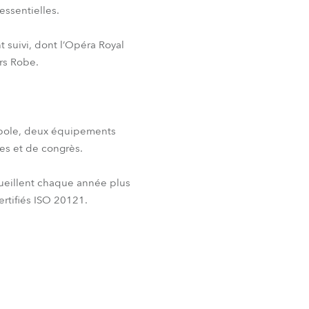
essentielles.
t suivi, dont l’Opéra Royal
urs Robe.
opole, deux équipements
les et de congrès.
cueillent chaque année plus
rtifiés ISO 20121.