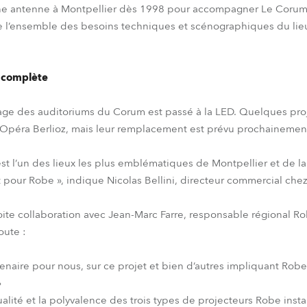
une antenne à Montpellier dès 1998 pour accompagner Le Corum e
e l’ensemble des besoins techniques et scénographiques du lieu
e complète
rage des auditoriums du Corum est passé à la LED. Quelques proj
l’Opéra Berlioz, mais leur remplacement est prévu prochainemen
t l’un des lieux les plus emblématiques de Montpellier et de la 
 pour Robe », indique Nicolas Bellini, directeur commercial che
roite collaboration avec Jean-Marc Farre, responsable régional R
joute :
enaire pour nous, sur ce projet et bien d’autres impliquant Robe. 
»
alité et la polyvalence des trois types de projecteurs Robe inst