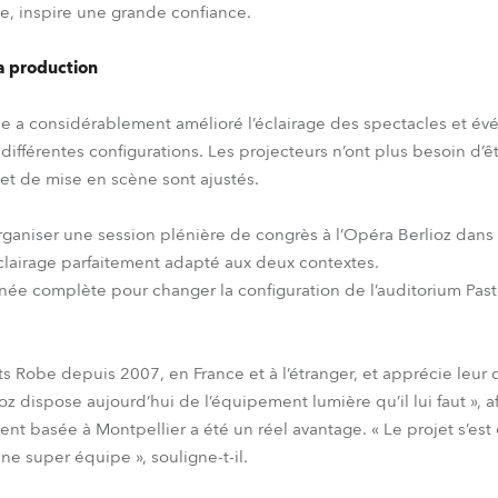
, inspire une grande confiance.
a production
be a considérablement amélioré l’éclairage des spectacles et év
ifférentes configurations. Les projecteurs n’ont plus besoin d’
et de mise en scène sont ajustés.
rganiser une session plénière de congrès à l’Opéra Berlioz dans 
clairage parfaitement adapté aux deux contextes.
ournée complète pour changer la configuration de l’auditorium Pas
ts Robe depuis 2007, en France et à l’étranger, et apprécie leur 
z dispose aujourd’hui de l’équipement lumière qu’il lui faut », af
ent basée à Montpellier a été un réel avantage. « Le projet s’es
ne super équipe », souligne-t-il.