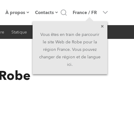
À propos
Contacts
France
/
FR
ire
Statique
iSeries
Architectural
resse
Présentation de l'entreprise
Siège Social
Vous êtes en train de parcourir
le site Web de Robe pour la
Fabriqué en Europe
Siège Social & Usine
région France. Vous pouvez
changer de région et de langue
RSS
Propriétaires
Filliales
ici.
 Robe
Histoire
Amérique du Nord et Caraïbes
Carrière
Moyen-Orient
Kariéra (CZ)
Asie et Pacifique
Légal
Royaume-Uni et Irelande