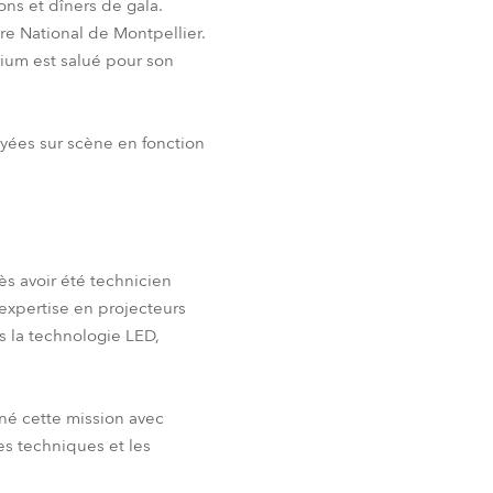
s et dîners de gala.
re National de Montpellier.
BDM
rium est salué pour son
loyées sur scène en fonction
s avoir été technicien
 expertise en projecteurs
s la technologie LED,
é cette mission avec
es techniques et les