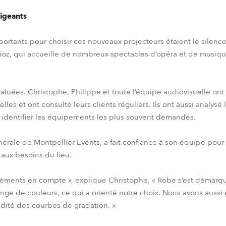
xigeants
mportants pour choisir ces nouveaux projecteurs étaient le silen
ioz, qui accueille de nombreux spectacles d’opéra et de musiqu
luées. Christophe, Philippe et toute l’équipe audiovisuelle ont 
les et ont consulté leurs clients réguliers. Ils ont aussi analysé
r identifier les équipements les plus souvent demandés.
énérale de Montpellier Events, a fait confiance à son équipe po
 aux besoins du lieu.
léments en compte », explique Christophe. « Robe s’est démarqu
nge de couleurs, ce qui a orienté notre choix. Nous avons aussi
uidité des courbes de gradation. »