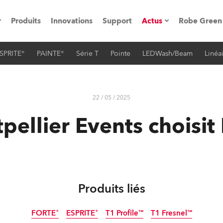
Produits
Innovations
Support
Actus
Robe Green
SPRITE®
PAINTE®
Série T
Pointe
LEDWash/Beam
Linéa
vènements
Communiqués de p
ation
Références
22 / 05 / 2025
pellier Events choisit
oboSpot
he Road
cation
Produits liés
ions en vidéo
FORTE®
ESPRITE®
T1 Profile™
T1 Fresnel™