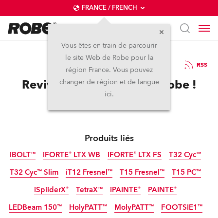
FRANCE / FRENCH
Vous êtes en train de parcourir
le site Web de Robe pour la
28 / 03 / 2024
RSS
région France. Vous pouvez
Revivez le Prolight avec Robe !
changer de région et de langue
ici.
Produits liés
iBOLT™
iFORTE® LTX WB
iFORTE® LTX FS
T32 Cyc™
T32 Cyc™ Slim
iT12 Fresnel™
T15 Fresnel™
T15 PC™
IP65
IP65
IP65
iSpiiderX®
TetraX™
iPAINTE®
PAINTE®
IP65
Nouveau
LEDBeam 150™
HolyPATT™
MolyPATT™
FOOTSIE1™
IP65
IP65