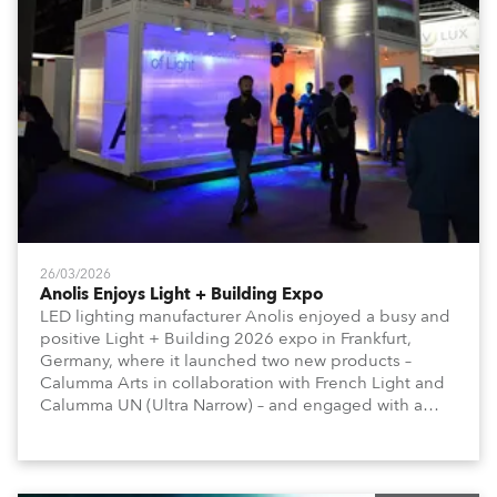
26/03/2026
Anolis Enjoys Light + Building Expo
LED lighting manufacturer Anolis enjoyed a busy and
positive Light + Building 2026 expo in Frankfurt,
Germany, where it launched two new products –
Calumma Arts in collaboration with French Light and
Calumma UN (Ultra Narrow) – and engaged with a
host of visitors from across Europe and around the
world.