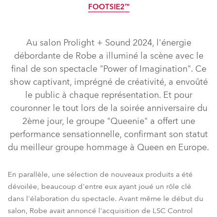
FOOTSIE2™
IP65
LED
LED
IP65
Au salon Prolight + Sound 2024, l'énergie
débordante de Robe a illuminé la scène avec le
final de son spectacle "Power of Imagination". Ce
show captivant, imprégné de créativité, a envoûté
le public à chaque représentation. Et pour
iFORTE® LTX WB
iFORTE® LTX FS
T32 Cyc™
iBOLT™
couronner le tout lors de la soirée anniversaire du
2ème jour, le groupe "Queenie" a offert une
T32 Cyc™ Slim
iT12 Fresnel™
T15 Fresnel™
T15 PC™
performance sensationnelle, confirmant son statut
iSpiiderX®
iPAINTE®
PAINTE®
TetraX™
du meilleur groupe hommage à Queen en Europe.
LEDBeam 150™
FOOTSIE1™
MolyPATT™
HolyPATT™
FOOTSIE2™
En parallèle, une sélection de nouveaux produits a été
dévoilée, beaucoup d'entre eux ayant joué un rôle clé
dans l'élaboration du spectacle. Avant même le début du
salon, Robe avait annoncé l'acquisition de LSC Control