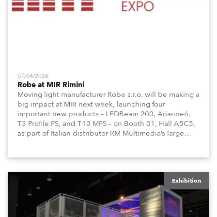
07/04/2026
Robe at MIR Rimini
Moving light manufacturer Robe s.r.o. will be making a
big impact at MIR next week, launching four
important new products – LEDBeam 200, Arianne6,
T3 Profile FS, and T10 MFS – on Booth 01, Hall A5C5,
as part of Italian distributor RM Multimedia’s large
stand at the three-day trade show, staged at the
Rimini Expo Centre, Italy.
Exhibition