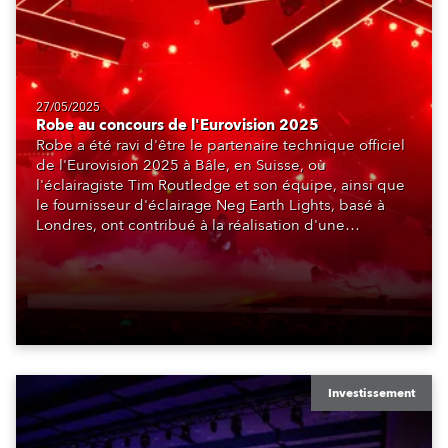
27/05/2025
Robe au concours de l'Eurovision 2025
Robe a été ravi d'être le partenaire technique officiel
de l'Eurovision 2025 à Bâle, en Suisse, où
l'éclairagiste Tim Routledge et son équipe, ainsi que
le fournisseur d'éclairage Neg Earth Lights, basé à
Londres, ont contribué à la réalisation d'une
production exceptionnelle pour le plus grand
événement mondial de musique en direct, organisé
cette année à la St. Jakobshalle par le diffuseur hôte
suisse SRG SSR, sous la coordination de l'UER (Union
européenne de radio-télévision).
Investissement