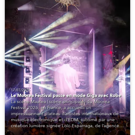
17/07/2026
Le Moorea Festival passe en mode Giga avec Robe
La scène Maatea (scène principale) du Moorea
Festival 2026, en France, a accueilli un
impressionnant plateau d’artistes internationaux de
musique électronique et d’EDM, sublimé par une
création lumière signée Loïc Esparraga, de l’agence
de design MIND. Au cœur de cette scénographie : 48