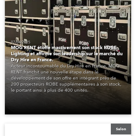
07/04/2025
MOG RENT étoffe massivement son stock ROBE
Lighting et affirme son leadership sur le marché du
Dry Hire en France.
Acteur incontournable du Dry Hire en France, MOG
RENT franchit une nouvelle étape dans le
développement de son offre en intégrant près de
200 projecteurs ROBE supplémentaires à son stock,
le portant ainsi à plus de 400 unités.
Salon