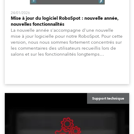
24/01/2026
Mise à jour du logiciel RoboSpot : nouvelle année,
nouvelles fonctionnalités
La nouvelle année s'accompagne d'une nouvelle
mise à jour logicielle pour notre RoboSpot. Pour cette
version, nous nous sommes fortement concentrés sur
les commentaires des utilisateurs recueillis lors de
salons et sur les fonctionnalités longtemps
demandées pour la programmation, telles que le
temps de fade de position et les temps de fade de
canal, ainsi que sur les améliorations de l'interface
utilisateur, telles que la fenêtre DMX Dimmers/Iris
améliorée et une personnalisation accrue.
Support technique