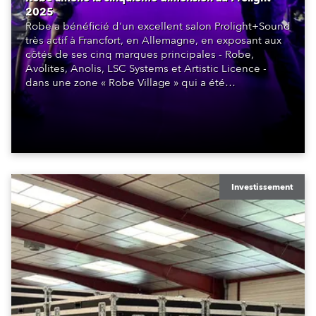
2025
Robe a bénéficié d'un excellent salon Prolight+Sound
très actif à Francfort, en Allemagne, en exposant aux
côtés de ses cinq marques principales - Robe,
Avolites, Anolis, LSC Systems et Artistic Licence -
dans une zone « Robe Village » qui a été
constamment occupée tout au long des quatre jours
du salon.
Investissement