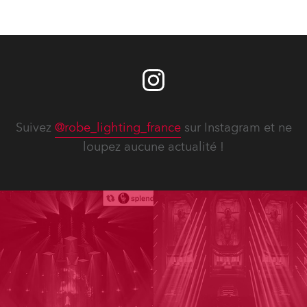
spécialement dédié aux luminaires Anolis lighting. Le
stand Robe est à retrouver Hall 12.1, Stand D10.
Suivez
@robe_lighting_france
sur Instagram et ne
loupez aucune actualité !