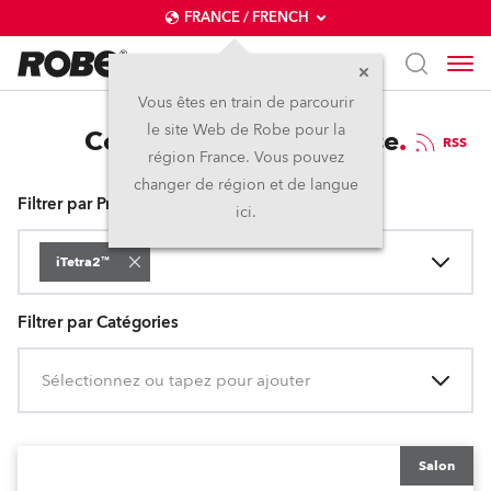
FRANCE / FRENCH
Vous êtes en train de parcourir
le site Web de Robe pour la
Communiqués de presse
RSS
région France. Vous pouvez
changer de région et de langue
Filtrer par Produits
ici.
iTetra2™
Filtrer par Catégories
Sélectionnez ou tapez pour ajouter
Salon