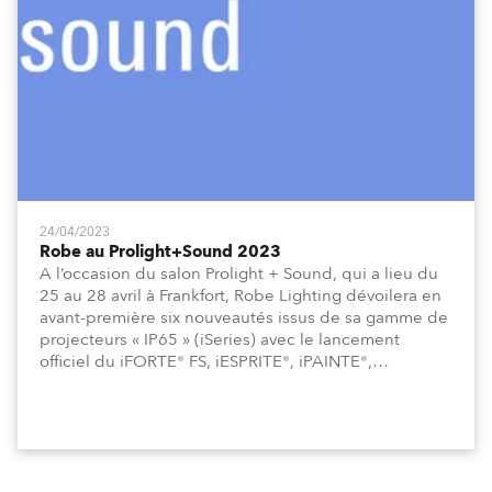
24/04/2023
Robe au Prolight+Sound 2023
A l’occasion du salon Prolight + Sound, qui a lieu du
25 au 28 avril à Frankfort, Robe Lighting dévoilera en
avant-première six nouveautés issus de sa gamme de
projecteurs « IP65 » (iSeries) avec le lancement
officiel du iFORTE® FS, iESPRITE®, iPAINTE®,
iTetra2TM, iBeam350TM et FOOTSIE. Une version
améliorée du système de poursuite RoboSpot sera
également présentée avec un nouveau
fonctionnement 100% en réseau ainsi que l’ensemble
de la gamme architecturale avec un stand