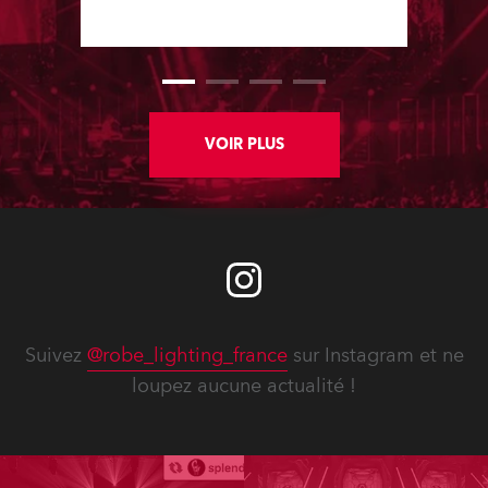
companies.
VOIR PLUS
Suivez
@robe_lighting_france
sur Instagram et ne
loupez aucune actualité !