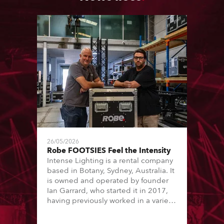
26/05/2026
Robe FOOTSIES Feel the Intensity
Intense Lighting is a rental company
based in Botany, Sydney, Australia. It
is owned and operated by founder
Ian Garrard, who started it in 2017,
having previously worked in a variety
of other industry roles and with some
high-profile theatre / performance