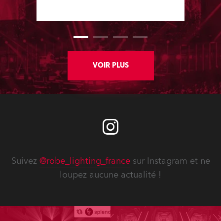
companies.
VOIR PLUS
Suivez
@robe_lighting_france
sur Instagram et ne
loupez aucune actualité !