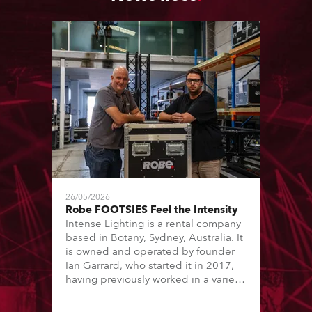
26/05/2026
Robe FOOTSIES Feel the Intensity
Intense Lighting is a rental company
based in Botany, Sydney, Australia. It
is owned and operated by founder
Ian Garrard, who started it in 2017,
having previously worked in a variety
of other industry roles and with some
high-profile theatre / performance