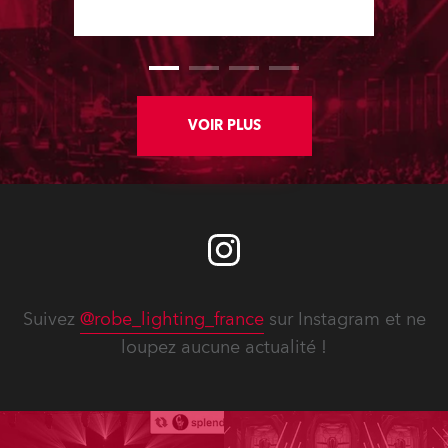
show, staged at the Rimini Expo
Centre, Italy.
VOIR PLUS
Suivez
@robe_lighting_france
sur Instagram et ne
loupez aucune actualité !