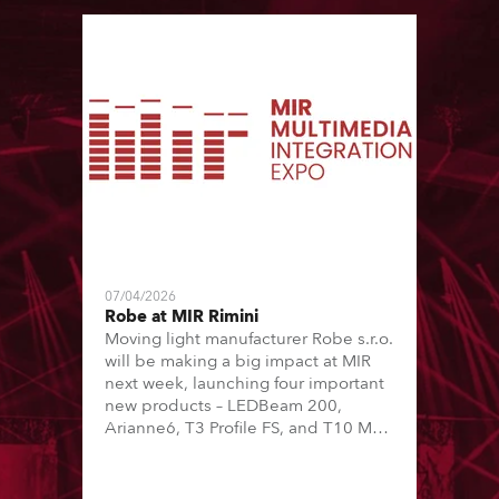
07/04/2026
Robe at MIR Rimini
Moving light manufacturer Robe s.r.o.
will be making a big impact at MIR
next week, launching four important
new products – LEDBeam 200,
Arianne6, T3 Profile FS, and T10 MFS
– on Booth 01, Hall A5C5, as part of
Italian distributor RM Multimedia’s
large stand at the three-day trade