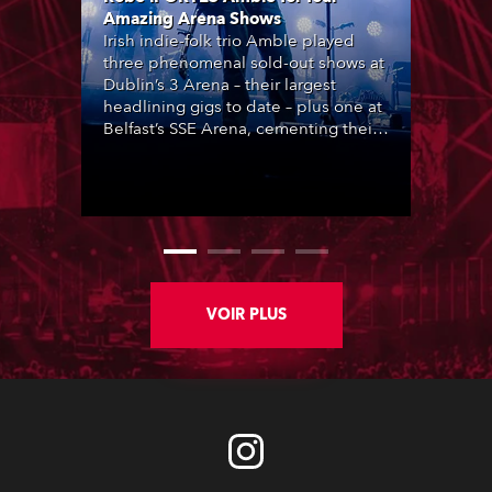
Amazing Arena Shows
Irish indie-folk trio Amble played
three phenomenal sold-out shows at
Dublin’s 3 Arena – their largest
headlining gigs to date – plus one at
Belfast’s SSE Arena, cementing their
popularity at the heart of Ireland’s
lively music scene, complete with
lighting designed by Steven
Douglas.
VOIR PLUS