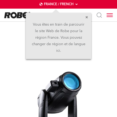
FRANCE / FRENCH
Vous êtes en train de parcourir
le site Web de Robe pour la
iFORTE® FS
région France. Vous pouvez
changer de région et de langue
IP65
ici.