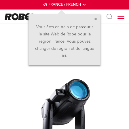
FRANCE / FRENCH
Vous êtes en train de parcourir
le site Web de Robe pour la
iFORTE® FS
région France. Vous pouvez
changer de région et de langue
IP65
ici.