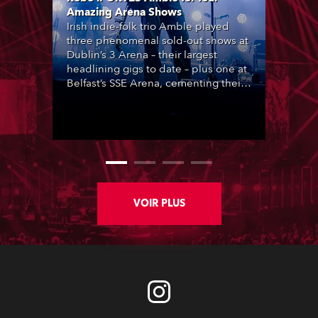
Amazing Arena Shows
Irish indie-folk trio Amble played
three phenomenal sold-out shows at
Dublin’s 3 Arena – their largest
headlining gigs to date – plus one at
Belfast’s SSE Arena, cementing their
popularity at the heart of Ireland’s
lively music scene, complete with
lighting designed by Steven
Douglas.
VOIR PLUS