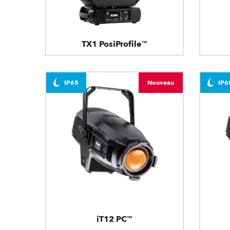
TX1 PosiProfile™
IP65
Nouveau
IP6
iT12 PC™