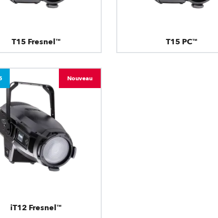
T15 Fresnel™
T15 PC™
5
Nouveau
iT12 Fresnel™