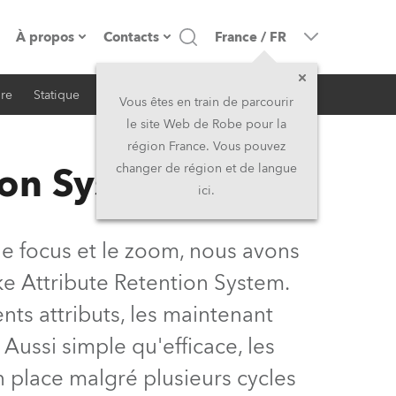
À propos
Contacts
France
/
FR
ire
Statique
iSeries
Architectural
resse
Présentation de l'entreprise
Siège Social
Vous êtes en train de parcourir
le site Web de Robe pour la
Fabriqué en Europe
Siège Social & Usine
région France. Vous pouvez
ion System
changer de région et de langue
Propriétaires
Filliales
ici.
Histoire
Amérique du Nord et Caraïbes
 le focus et le zoom, nous avons
Carrière
Moyen-Orient
e Attribute Retention System.
nts attributs, les maintenant
Kariéra (CZ)
Asie et Pacifique
Aussi simple qu'efficace, les
Légal
Royaume-Uni et Irelande
 place malgré plusieurs cycles