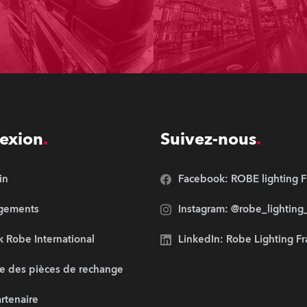
exion
Suivez-nous
in
Facebook: ROBE lighting F
rgements
Instagram: @robe_lighting
 Robe International
LinkedIn: Robe Lighting F
e des pièces de rechange
artenaire