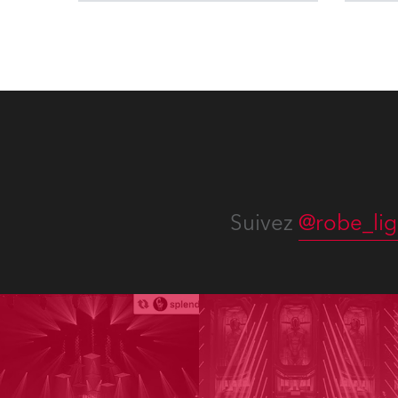
Suivez
@robe_lig