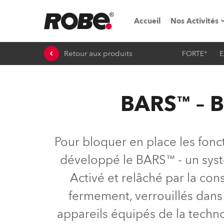
Accueil
Nos Activités
Retour aux produits
FORTE®
E
Salons & é
Parcs de loc
BARS™ – B
iSeries
Tutoriels R
Pour bloquer en place les fonct
Robe On T
développé le BARS™ - un syst
Activé et relâché par la con
Robe On Lo
fermement, verrouillés dans 
Nos innovat
appareils équipés de la techn