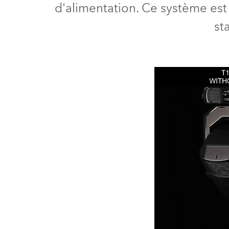
d'alimentation. Ce système est 
ProMotion L
st
Robe Marit