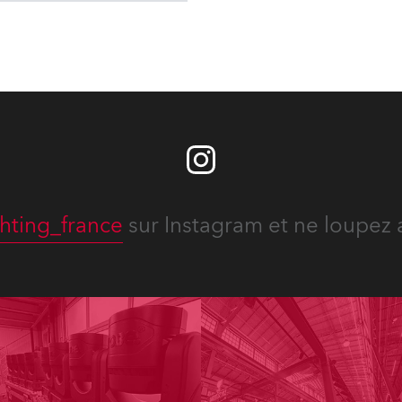
hting_france
sur Instagram et ne loupez 