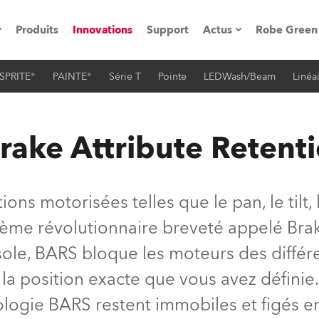
Produits
Innovations
Support
Actus
Robe Green
SPRITE®
PAINTE®
Série T
Pointe
LEDWash/Beam
Linéa
vènements
Communiqués de p
ation
Références
rake Attribute Retent
oboSpot
ions motorisées telles que le pan, le tilt,
he Road
ème révolutionnaire breveté appelé Brak
sole, BARS bloque les moteurs des différe
cation
la position exacte que vous avez définie. 
ions en vidéo
ologie BARS restent immobiles et figés en