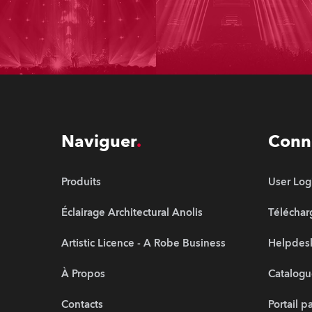
Naviguer
Conn
Produits
User Log
Éclairage Architectural Anolis
Télécha
Artistic Licence - A Robe Business
Helpdesk
À Propos
Catalogu
Contacts
Portail p