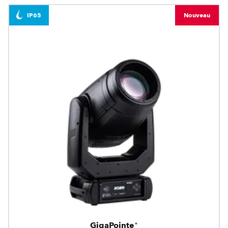
IP65
Nouveau
GigaPointe®