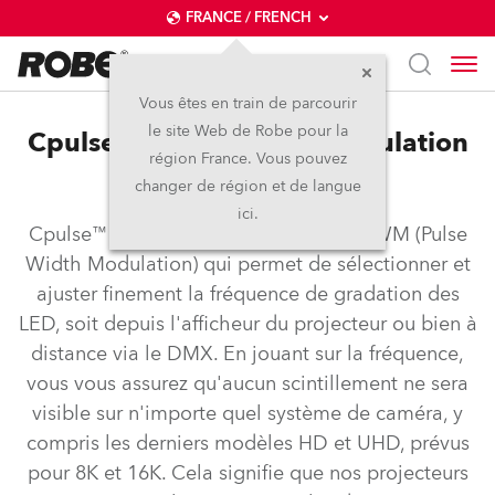
FRANCE / FRENCH
Vous êtes en train de parcourir
le site Web de Robe pour la
Cpulse™ – Pulse Width Modulation
région France. Vous pouvez
Control
changer de région et de langue
ici.
Cpulse™ est un système de contrôle PWM (Pulse
Width Modulation) qui permet de sélectionner et
ajuster finement la fréquence de gradation des
LED, soit depuis l'afficheur du projecteur ou bien à
distance via le DMX. En jouant sur la fréquence,
vous vous assurez qu'aucun scintillement ne sera
visible sur n'importe quel système de caméra, y
compris les derniers modèles HD et UHD, prévus
pour 8K et 16K. Cela signifie que nos projecteurs