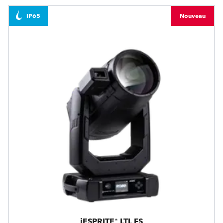
IP65
Nouveau
iESPRITE® LTL FS