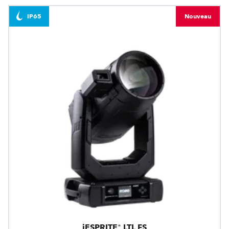
IP65
Nouveau
iESPRITE® LTL FS