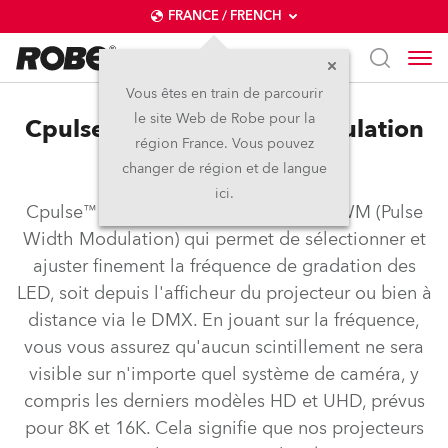
FRANCE / FRENCH
Vous êtes en train de parcourir
le site Web de Robe pour la
Cpulse™ – Pulse Width Modulation
région France. Vous pouvez
Control
changer de région et de langue
ici.
Cpulse™ est un système de contrôle PWM (Pulse
Width Modulation) qui permet de sélectionner et
ajuster finement la fréquence de gradation des
LED, soit depuis l'afficheur du projecteur ou bien à
distance via le DMX. En jouant sur la fréquence,
vous vous assurez qu'aucun scintillement ne sera
visible sur n'importe quel système de caméra, y
compris les derniers modèles HD et UHD, prévus
pour 8K et 16K. Cela signifie que nos projecteurs