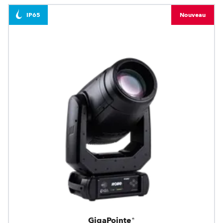
IP65
Nouveau
GigaPointe®