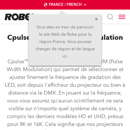
FRANCE / FRENCH
Vous êtes en train de parcourir
le site Web de Robe pour la
Cpulse™ – Pulse Width Modulation
région France. Vous pouvez
Control
changer de région et de langue
ici.
Cpulse™ est un système de contrôle PWM (Pulse
Width Modulation) qui permet de sélectionner et
ajuster finement la fréquence de gradation des
LED, soit depuis l'afficheur du projecteur ou bien à
distance via le DMX. En jouant sur la fréquence,
vous vous assurez qu'aucun scintillement ne sera
visible sur n'importe quel système de caméra, y
compris les derniers modèles HD et UHD, prévus
pour 8K et 16K. Cela signifie que nos projecteurs