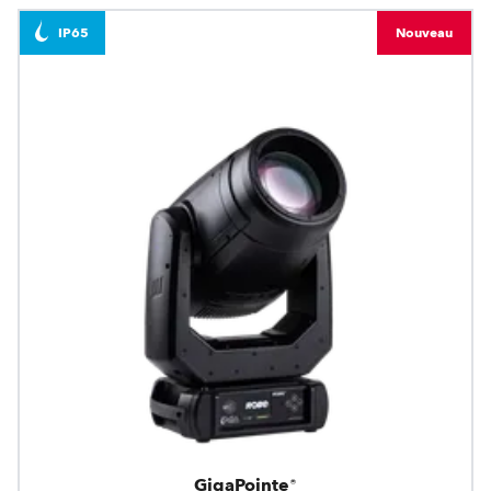
IP65
Nouveau
GigaPointe®