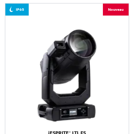
IP65
Nouveau
iESPRITE® LTL FS