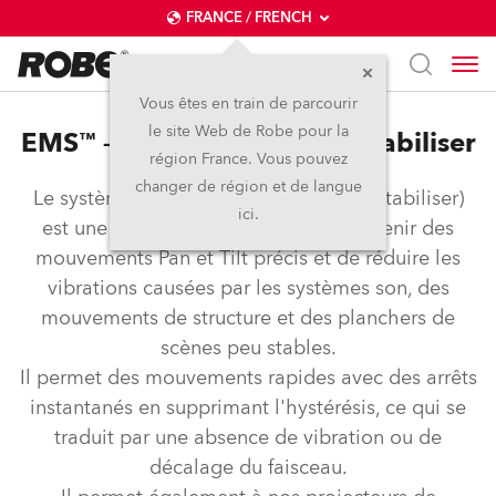
FRANCE / FRENCH
Vous êtes en train de parcourir
le site Web de Robe pour la
EMS™ – Electronic Motion Stabiliser
région France. Vous pouvez
changer de région et de langue
Le système EMS™ (Electronic Motion Stabiliser)
ici.
est une technologie qui permet d'obtenir des
mouvements Pan et Tilt précis et de réduire les
vibrations causées par les systèmes son, des
mouvements de structure et des planchers de
scènes peu stables.
Il permet des mouvements rapides avec des arrêts
instantanés en supprimant l'hystérésis, ce qui se
traduit par une absence de vibration ou de
décalage du faisceau.