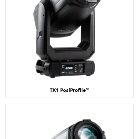
TX1 PosiProfile™