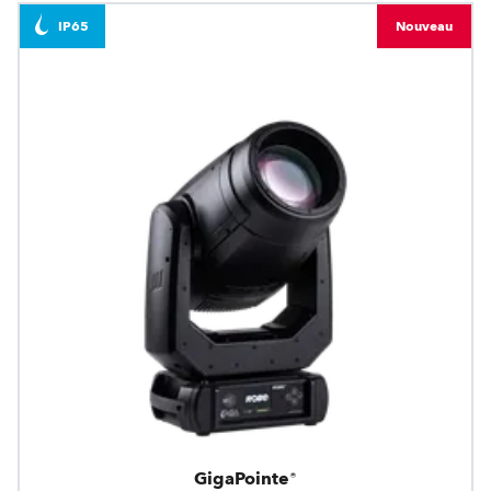
IP65
Nouveau
GigaPointe®