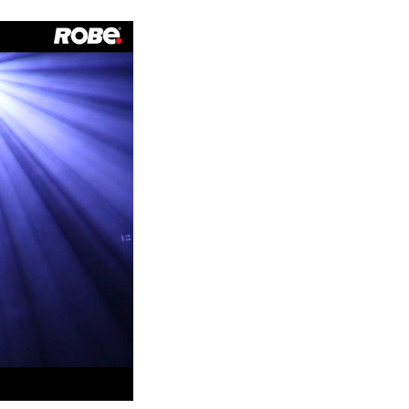
Allemagne
France
République Tchèque et
Slovaquie
International
Global
Europe
Territoires Russophones
Amérique Latine
Business Development