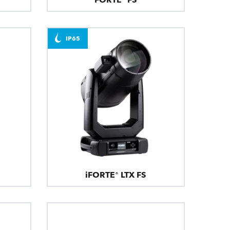
IP65
iFORTE® LTX FS