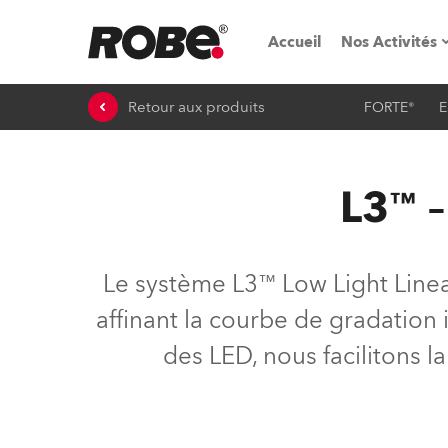
Accueil
Nos Activités
Retour aux produits
FORTE®
E
Salons & é
Parcs de loc
L3™ –
iSeries
Tutoriels R
Le système L3™ Low Light Linea
Robe On T
affinant la courbe de gradation 
des LED, nous facilitons l
Robe On Lo
Nos innovat