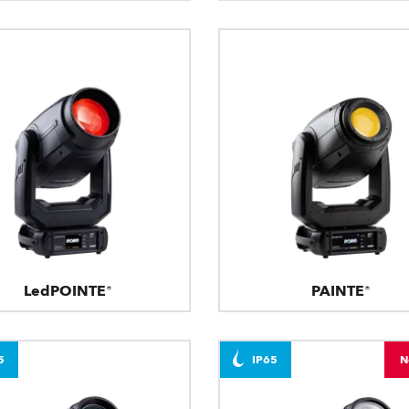
LedPOINTE®
PAINTE®
5
IP65
N