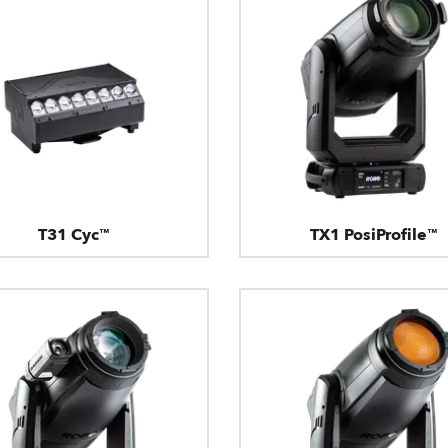
T31 Cyc™
TX1 PosiProfile™