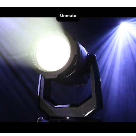
ighting
ime