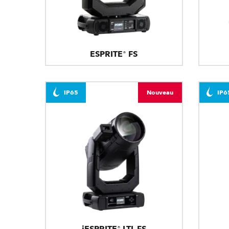
ESPRITE® FS
IP65
Nouveau
IP6
iESPRITE® LTL FS