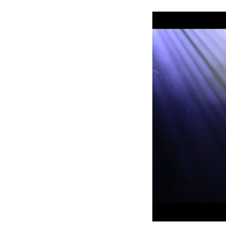
ProMotion L
Robe Marit