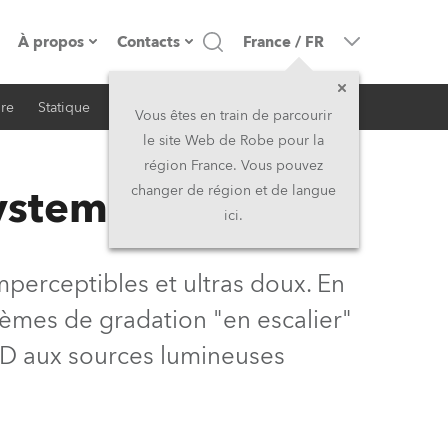
À propos
Contacts
France
/
FR
ire
Statique
iSeries
Architectural
resse
Présentation de l'entreprise
Siège Social
Vous êtes en train de parcourir
le site Web de Robe pour la
Fabriqué en Europe
Siège Social & Usine
région France. Vous pouvez
System
changer de région et de langue
Propriétaires
Filliales
ici.
Histoire
Amérique du Nord et Caraïbes
perceptibles et ultras doux. En
Carrière
Moyen-Orient
blèmes de gradation "en escalier"
 LED aux sources lumineuses
Kariéra (CZ)
Asie et Pacifique
Légal
Royaume-Uni et Irelande