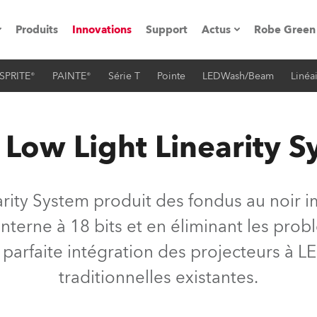
Produits
Innovations
Support
Actus
Robe Green
SPRITE®
PAINTE®
Série T
Pointe
LEDWash/Beam
Linéa
vènements
Communiqués de p
ation
Références
 Low Light Linearity 
oboSpot
rity System produit des fondus au noir im
he Road
interne à 18 bits et en éliminant les pro
a parfaite intégration des projecteurs à
cation
traditionnelles existantes.
ions en vidéo