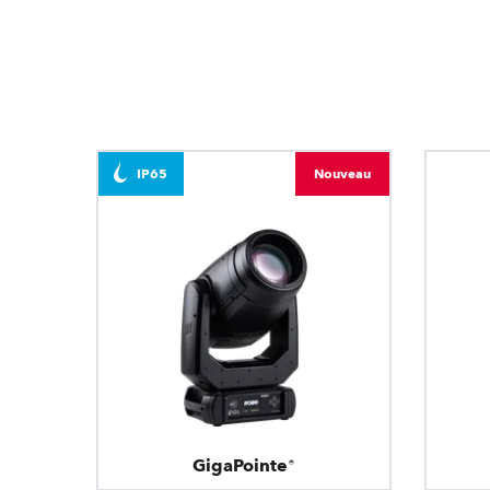
IP65
Nouveau
GigaPointe®