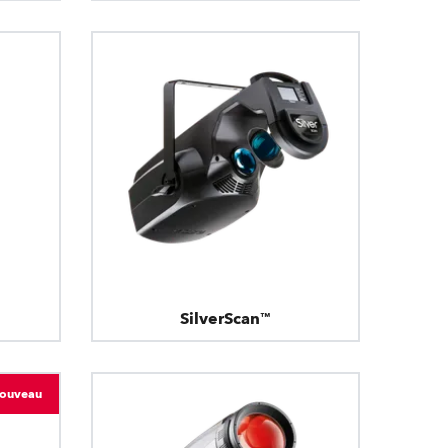
SilverScan™
ouveau