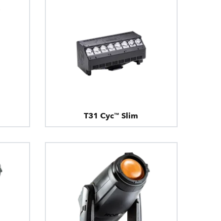
T31 Cyc™ Slim