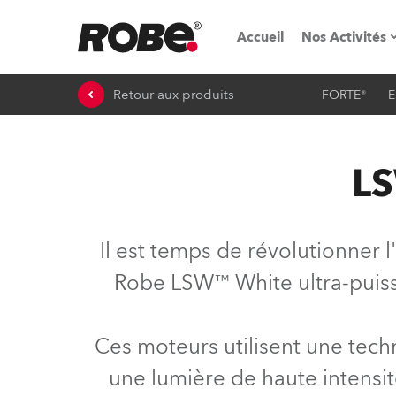
Accueil
Nos Activités
Retour aux produits
FORTE®
E
Salons & é
Parcs de loc
LS
iSeries
Tutoriels R
Il est temps de révolutionner
Robe On T
Robe LSW™ White ultra-puissa
Robe On Lo
Ces moteurs utilisent une tech
Nos innovat
une lumière de haute intensité