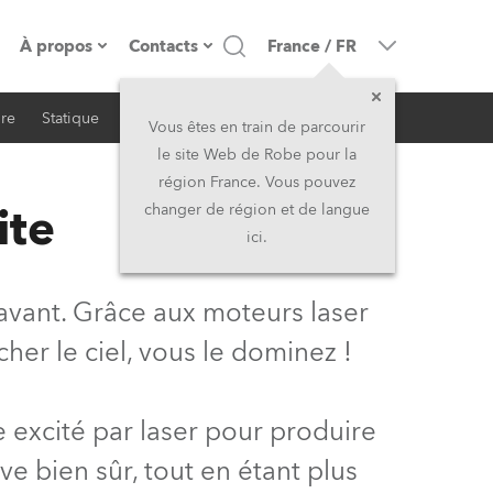
À propos
Contacts
France
/
FR
ire
Statique
iSeries
Architectural
resse
Présentation de l'entreprise
Siège Social
Vous êtes en train de parcourir
le site Web de Robe pour la
Fabriqué en Europe
Siège Social & Usine
région France. Vous pouvez
ite
changer de région et de langue
Propriétaires
Filliales
ici.
Histoire
Amérique du Nord et Caraïbes
avant. Grâce aux moteurs laser
Carrière
Moyen-Orient
er le ciel, vous le dominez !
Kariéra (CZ)
Asie et Pacifique
 excité par laser pour produire
Légal
Royaume-Uni et Irelande
ve bien sûr, tout en étant plus