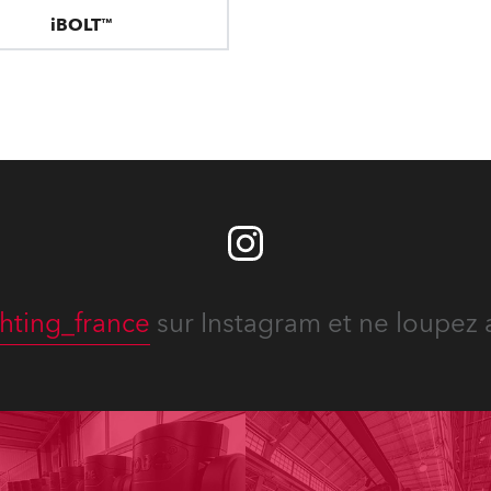
iBOLT™
hting_france
sur Instagram et ne loupez 