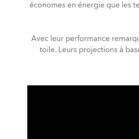
économes en énergie que les tech
ProMotion L
Robe Marit
Avec leur performance remarqua
toile. Leurs projections à bas