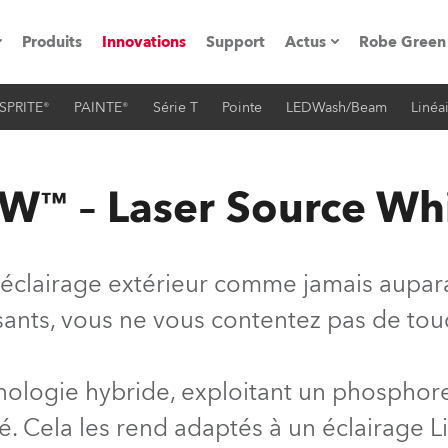
Produits
Innovations
Support
Actus
Robe Green
SPRITE®
PAINTE®
Série T
Pointe
LEDWash/Beam
Linéa
vènements
Communiqués de p
ation
Références
W™ – Laser Source Wh
oboSpot
 l'éclairage extérieur comme jamais aupar
he Road
nts, vous ne vous contentez pas de touch
cation
nologie hybride, exploitant un phosphore
ions en vidéo
. Cela les rend adaptés à un éclairage Li