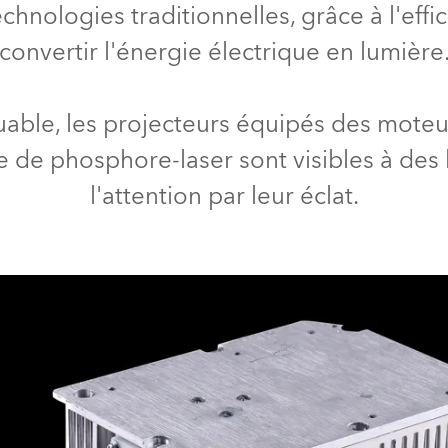
nologies traditionnelles, grâce à l'effi
ighting
convertir l'énergie électrique en lumière
ime
ble, les projecteurs équipés des moteu
e de phosphore-laser sont visibles à des k
l'attention par leur éclat.