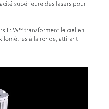
cacité supérieure des lasers pour
Allemagne
.
France
République Tchèque et
rs LSW™ transforment le ciel en
Slovaquie
ilomètres à la ronde, attirant
International
Global
Europe
Territoires Russophones
Amérique Latine
Business Development