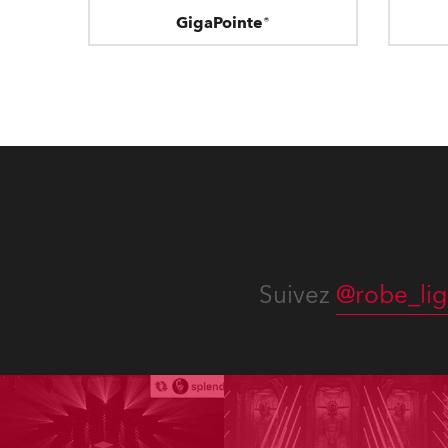
GigaPointe®
Suivez
@robe_lig