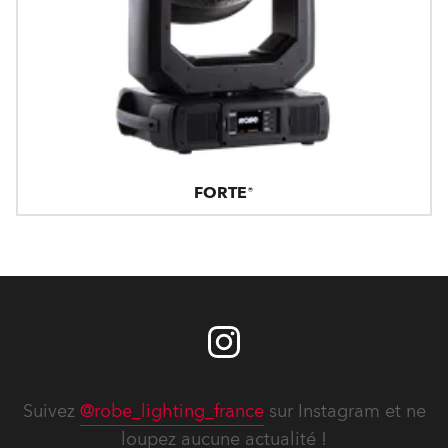
FORTE®
Suivez
@robe_lighting_france
sur Instagram et ne
loupez aucune actualité !