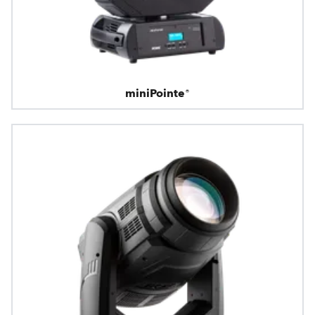
miniPointe®