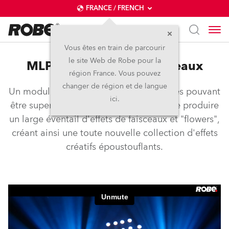
FRANCE / FRENCH
Vous êtes en train de parcourir
le site Web de Robe pour la
MLP™ – Prismes multi-niveaux
région France. Vous pouvez
changer de région et de langue
Un module comprenant plusieurs prismes pouvant
ici.
être superposés sur deux niveaux afin de produire
un large éventail d'effets de faisceaux et "flowers",
créant ainsi une toute nouvelle collection d'effets
créatifs époustouflants.