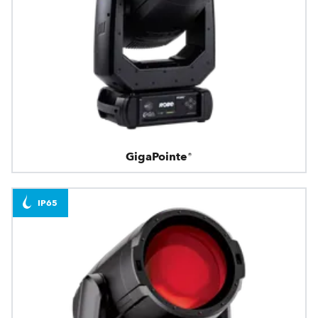
GigaPointe®
IP65