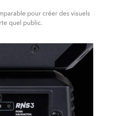
Allemagne
omparable pour créer des visuels
France
te quel public.
République Tchèque et
Slovaquie
International
Global
Europe
Territoires Russophones
Amérique Latine
Business Development