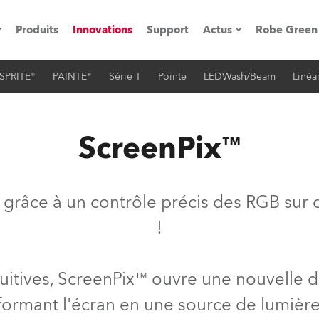
Produits
Innovations
Support
Actus
Robe Green
SPRITE®
PAINTE®
Série T
Pointe
LEDWash/Beam
Linéa
vènements
Communiqués de p
ation
Références
ScreenPix™
oboSpot
l grâce à un contrôle précis des RGB sur
he Road
!
cation
uitives, ScreenPix™ ouvre une nouvelle 
ions en vidéo
sformant l'écran en une source de lumièr