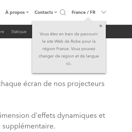
À propos
Contacts
France
/
FR
ire
Statique
iSeries
Architectural
resse
Présentation de l'entreprise
Siège Social
Vous êtes en train de parcourir
le site Web de Robe pour la
Fabriqué en Europe
Siège Social & Usine
région France. Vous pouvez
changer de région et de langue
Propriétaires
Filliales
ici.
Histoire
Amérique du Nord et Caraïbes
 chaque écran de nos projecteurs
Carrière
Moyen-Orient
Kariéra (CZ)
Asie et Pacifique
dimension d'effets dynamiques et
Légal
Royaume-Uni et Irelande
e supplémentaire.