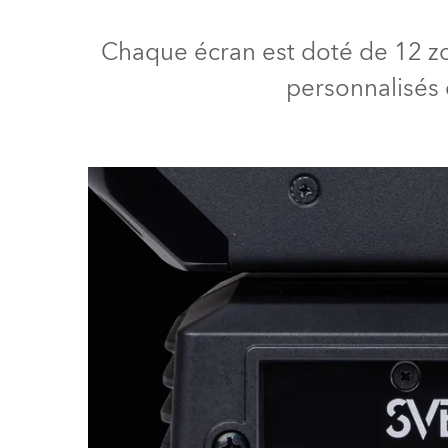
ProMotion L
Chaque écran est doté de 12 zon
Robe Marit
personnalisés 