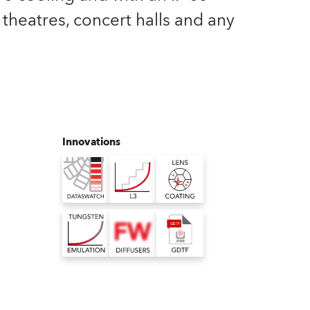
Allemagne
n, theatres, concert halls and any
France
République Tchèque et
Slovaquie
International
Innovations
Global
Europe
Territoires Russophones
Amérique Latine
Business Development