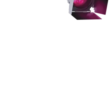
ProMotion L
Robe Marit