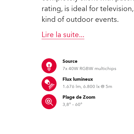
ighting
rating, is ideal for televisio
kind of outdoor events.
ime
Lire la suite
...
Source
7x 40W RGBW multichips
Flux lumineux
1.676 lm, 6.800 lx @ 5m
Plage de Zoom
3,8° – 60°