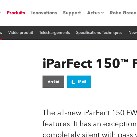
Produits
Innovations
Support
Actus
Robe Green
os
Vidéo produit
Téléchargements
Spécifications Techniques
News
vènements
Communiqués de p
ation
Références
iParFect 150
oboSpot
Arrêté
IP65
he Road
cation
The all-new iParFect 150 FW
features. It has an exceptio
ions en vidéo
completely silent with passi