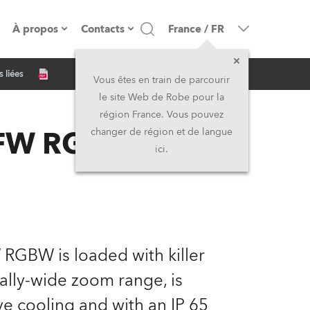
À propos
Contacts
France
/
FR
Demande d'infos
 liées
resse
Présentation de l'entreprise
Siège Social
Vous êtes en train de parcourir
le site Web de Robe pour la
Fabriqué en Europe
Siège Social & Usine
région France. Vous pouvez
™ FW RGBW
changer de région et de langue
Propriétaires
Filliales
ici.
Histoire
Amérique du Nord et Caraïbes
Carrière
Moyen-Orient
Kariéra (CZ)
Asie et Pacifique
 RGBW is loaded with killer
nally-wide zoom range, is
Légal
Royaume-Uni et Irelande
ve cooling and with an IP 65