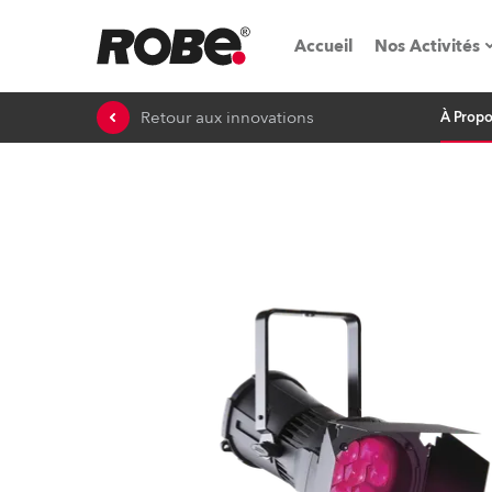
Accueil
Nos Activités
Retour aux innovations
À Prop
Salons & é
Parcs de loc
iSeries
Tutoriels R
Robe On T
Robe On Lo
Nos innovat