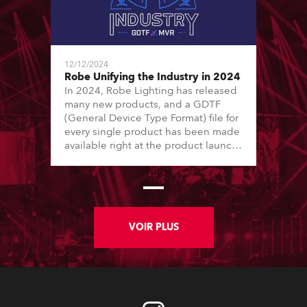
12/12/2024
Robe Unifying the Industry in 2024
In 2024, Robe Lighting has released
many new products, and a GDTF
(General Device Type Format) file for
every single product has been made
available right at the product launch.
This ensures that Robe provides first-
hand, complete, and comprehensive
data to their customers. In total, in
2024, Robe has released more than
35 new GDTF files. There have also
been numerous adjustments and
VOIR PLUS
improvements made to older Robe
GDTF files.