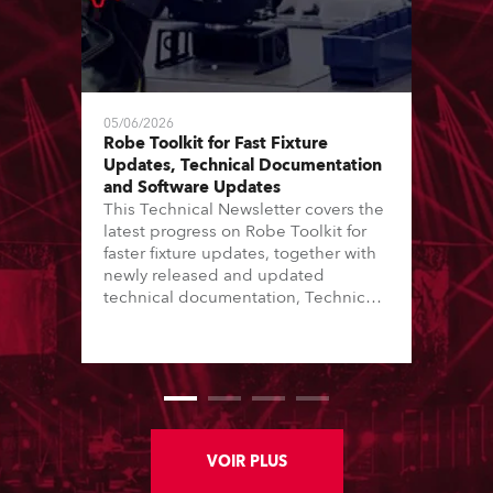
05/06/2026
Robe Toolkit for Fast Fixture
Updates, Technical Documentation
and Software Updates
This Technical Newsletter covers the
latest progress on Robe Toolkit for
faster fixture updates, together with
newly released and updated
technical documentation, Technical
Bulletins, service manuals, and
software updates issued since the
previous newsletter.
VOIR PLUS