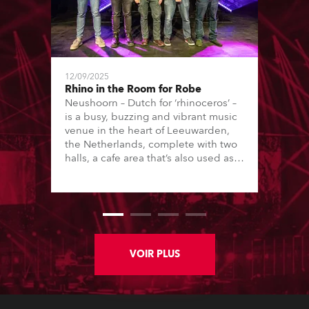
12/09/2025
Rhino in the Room for Robe
Neushoorn – Dutch for ‘rhinoceros’ –
is a busy, buzzing and vibrant music
venue in the heart of Leeuwarden,
the Netherlands, complete with two
halls, a cafe area that’s also used as a
performance space, rehearsal rooms
and studios, plus strong educational
ties with local vocational college,
Firda, which focuses on music,
drama, theatre and the arts, running
both technical and creative courses.
VOIR PLUS