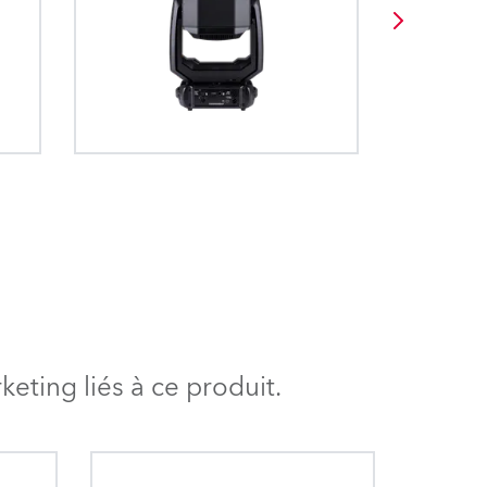
qui conviennent le mieux à votre
upe-flux. Ce
 d'éliminer les "points
production.
rôle individuel
a distance de la surface
rotation de +/-
rojecteur. En appliquant
le.
s points peuvent être
sformés en un faisceau
forme.
eting liés à ce produit.