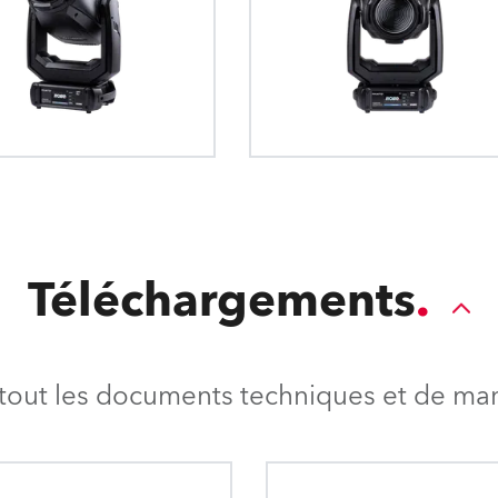
sélectionner ceux 
manière qu'un volet classique à 4 co
contrôle du scrim vous permet
système rapide et précis permet un cont
chauds" du faisceau lorsque l
de la position des 4 volets ainsi qu'une 
éclairée est plus proche du p
90° de l'ensemble du modu
le filtre scrim gradué, ce
facilement supprimés et tran
plat et uni
Téléchargements
tout les documents techniques et de mark