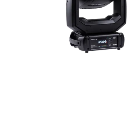
ProMotion L
Robe Marit