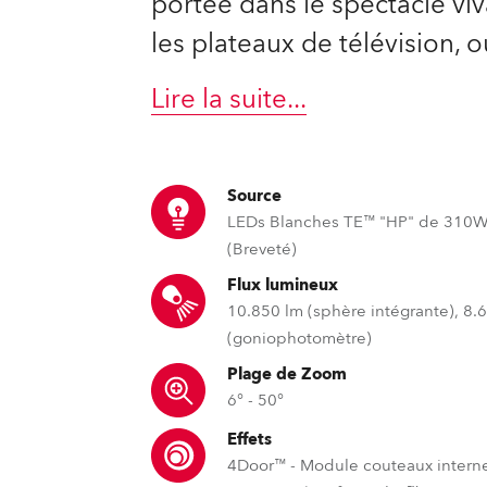
portée dans le spectacle viva
ighting
les plateaux de télévision, ou 
ime
Lire la suite
...
Source
LEDs Blanches TE™ "HP" de 310
(Breveté)
Flux lumineux
10.850 lm (sphère intégrante), 8.
(goniophotomètre)
Plage de Zoom
6° - 50°
Effets
4Door™ - Module couteaux intern