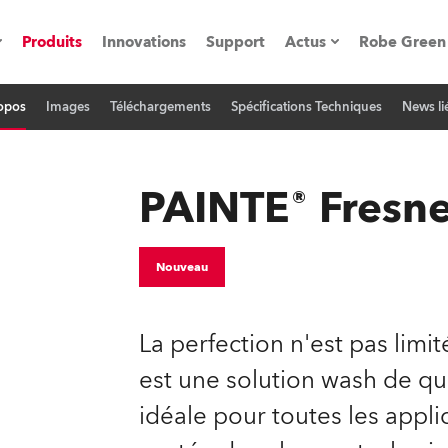
Produits
Innovations
Support
Actus
Robe Green
opos
Images
Téléchargements
Spécifications Techniques
News li
vènements
Communiqués de p
ation
Références
PAINTE® Fresne
oboSpot
Nouveau
he Road
La perfection n'est pas limit
cation
est une solution wash de qua
idéale pour toutes les appl
ions en vidéo