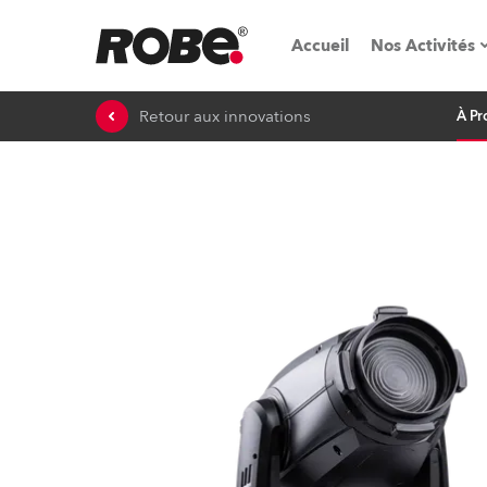
Accueil
Nos Activités
Retour aux innovations
À Pr
Salons & é
Parcs de loc
iSeries
Tutoriels R
Robe On T
Robe On Lo
Nos innovat