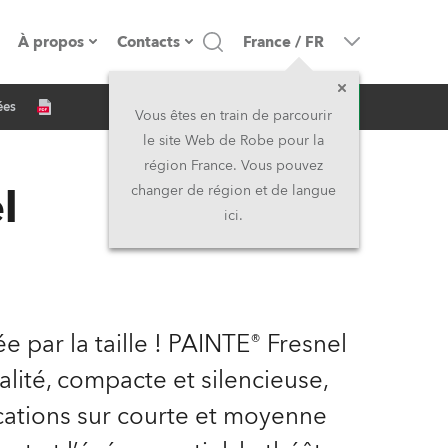
À propos
Contacts
France
/
FR
Demande d'infos
ées
resse
Présentation de l'entreprise
Siège Social
Vous êtes en train de parcourir
le site Web de Robe pour la
Fabriqué en Europe
Siège Social & Usine
région France. Vous pouvez
l
changer de région et de langue
Propriétaires
Filliales
ici.
Histoire
Amérique du Nord et Caraïbes
Carrière
Moyen-Orient
ée par la taille ! PAINTE® Fresnel
Kariéra (CZ)
Asie et Pacifique
lité, compacte et silencieuse,
ications sur courte et moyenne
Légal
Royaume-Uni et Irelande