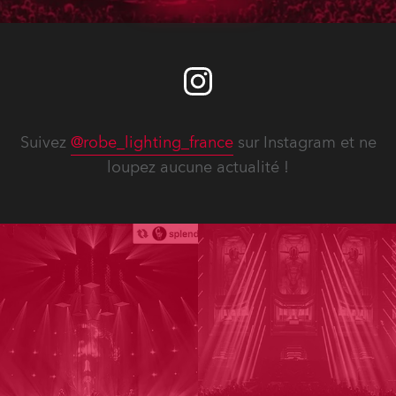
Suivez
@robe_lighting_france
sur Instagram et ne
loupez aucune actualité !