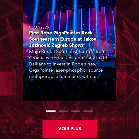
03/07/2026
First Robe GigaPointes Rock
Southeastern Europe at Jakov
Jozinović Zagreb Shows
Mojo Rental Southeast Europe from
Croatia were the first company in the
Balkans to invest in Robe’s new
GigaPointe laser-phosphor source
multipurpose luminaire, with a
purchase of 24 fixtures. These were
delivered – direct from the factory in
Czechia – to the get-in of two
massive shows at Zagreb Arena for
Croatia’s latest pop and internet
sensation, Jakov Jozinović.
VOIR PLUS