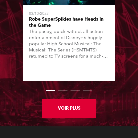
03/10/2022
Robe SuperSpikies have Heads in
the Game
The pacey, quick-witted, all-action
entertainment of Disney+’s hugely
popular High School Musical: The
Musical: The Series (HSMTMTS)
returned to TV screens for a much-
anticipated third season, with
producers Skot Bright and Zack
Lowenstein asking Hisham Abed to
join the production team as director
of photography (DoP).
VOIR PLUS