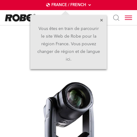
FRANCE / FRENCH
Vous êtes en train de parcourir
le site Web de Robe pour la
SuperSpikie™
région France. Vous pouvez
changer de région et de langue
Arrêté
ici.