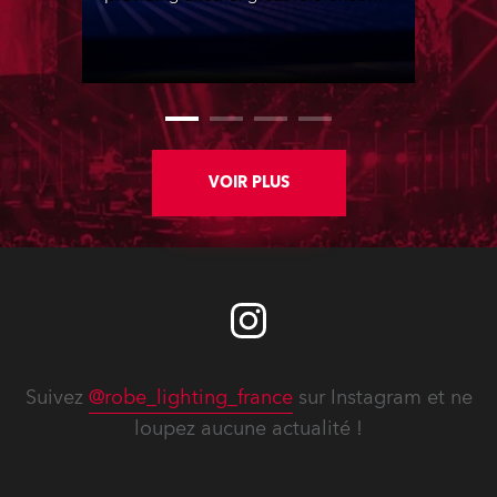
site, with over 200 Robe products in
the house lighting rigs of its two
principal performance spaces.
VOIR PLUS
Suivez
@robe_lighting_france
sur Instagram et ne
loupez aucune actualité !