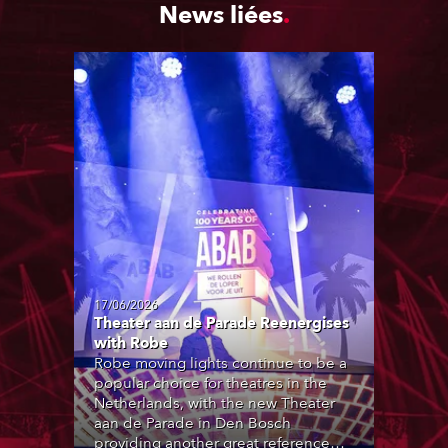
News liées
17/06/2026
Theater aan de Parade Reenergises
with Robe
Robe moving lights continue to be a
popular choice for theatres in the
Netherlands, with the new Theater
aan de Parade in Den Bosch
providing another great reference