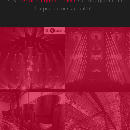
Suivez
@robe_lighting_france
sur Instagram et ne
loupez aucune actualité !