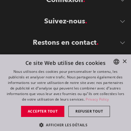
Suivez-nous
Restons en contact
×
Ce site Web utilise des cookies
Nous utilisons des cookies pour personnaliser le contenu, les
publicités et analyser notre trafic. Nous partageons également des
ENGLISH
informations sur votre utilisation de notre site avec nos partenaires
DE
de publicité et d"analyse qui peuvent les combiner avec d"autres
©
2026
ROBE lighting s.r.o.
informations que vous leur avez fournies ou qu"ils ont collectées lors
FR
de votre utilisation de leurs services.
Privacy Policy
All rights reserved. Created by
Appio
RU
ACCEPTER TOUT
REFUSER TOUT
Switch to desktop mode
AFFICHER LES DÉTAILS
Contact
Demande d'infos