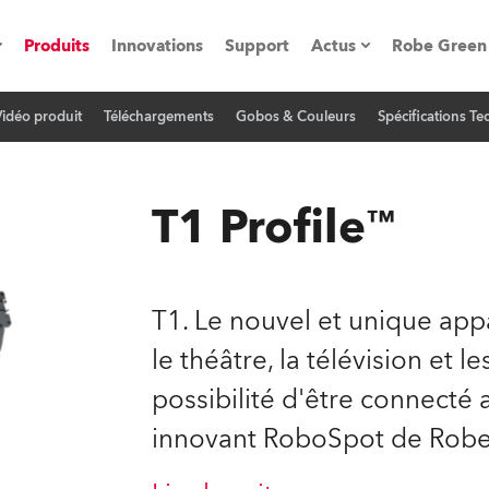
Produits
Innovations
Support
Actus
Robe Green
Vidéo produit
Téléchargements
Gobos & Couleurs
Spécifications T
vènements
Communiqués de p
ation
Références
T1 Profile™
oboSpot
T1. Le nouvel et unique app
he Road
le théâtre, la télévision et 
possibilité d'être connecté
cation
innovant RoboSpot de Robe
ions en vidéo