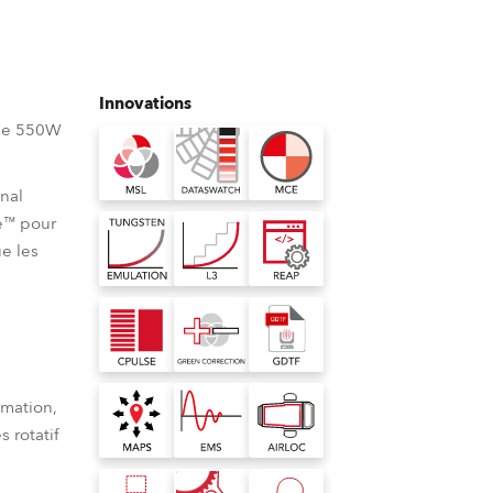
Allemagne
France
Innovations
République Tchèque et
 de 550W
Slovaquie
nal
International
e™ pour
ue les
Global
Europe
Territoires Russophones
imation,
Amérique Latine
 rotatif
Business Development