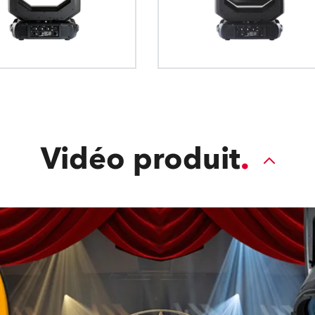
couteau étant sur un plan individuel av
des projecteurs grâce à une na
de réaliser leur 
séparé du mouvement et de la rotation. U
peuvent être tous focalisés de manièr
aucune distorsion. Ils peuvent être faci
en combinaison avec un gobo - et m
ajoutez de la couleur, vous n'aurez auc
chromatique, également appelée "F
Vidéo produit