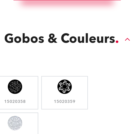
Gobos & Couleurs
15020358
15020359