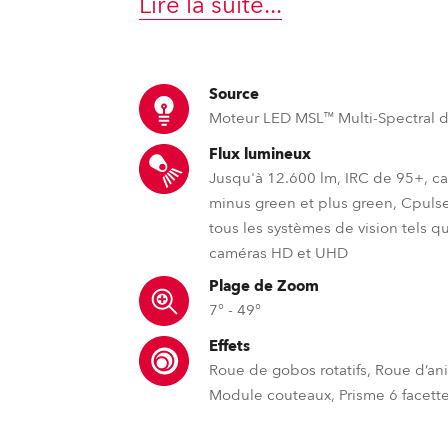
Lire la suite
...
ighting
ime
Source
Moteur LED MSL™ Multi-Spectral
Flux lumineux
Jusqu'à 12.600 lm, IRC de 95+, ca
minus green et plus green, Cpuls
tous les systèmes de vision tels q
caméras HD et UHD
Plage de Zoom
7° - 49°
Effets
Roue de gobos rotatifs, Roue d’an
Module couteaux, Prisme 6 facettes