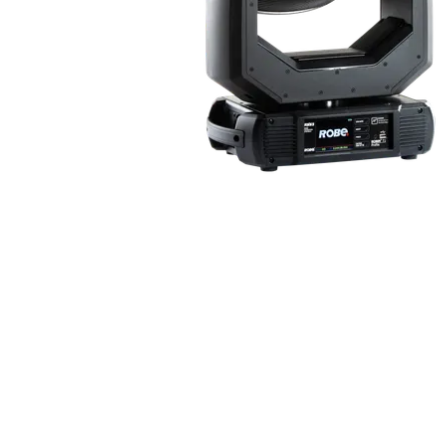
ProMotion L
Robe Marit