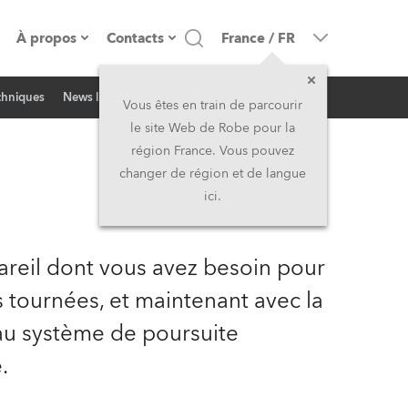
À propos
Contacts
France
/
FR
Demande d'infos
echniques
News liées
resse
Présentation de l'entreprise
Siège Social
Vous êtes en train de parcourir
le site Web de Robe pour la
Fabriqué en Europe
Siège Social & Usine
région France. Vous pouvez
changer de région et de langue
Propriétaires
Filliales
ici.
Histoire
Amérique du Nord et Caraïbes
areil dont vous avez besoin pour
Carrière
Moyen-Orient
les tournées, et maintenant avec la
 au système de poursuite
Kariéra (CZ)
Asie et Pacifique
.
Légal
Royaume-Uni et Irelande