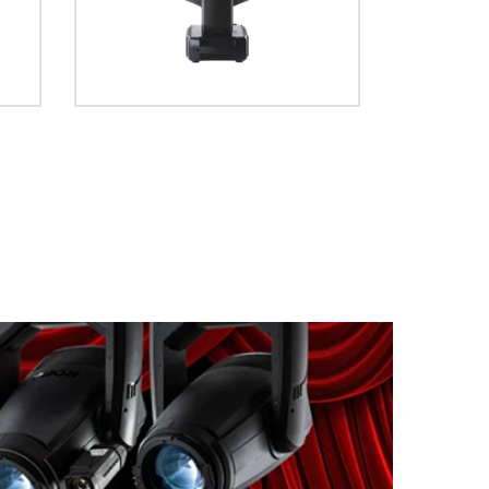
production.
ec un contrôle
vigation très intuitive.
vision créative sans contraintes.
ltra-fins, ils
e nette, sans
lement utilisés
ême si vous
une aberration
ringing".