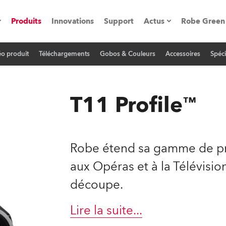
Produits
Innovations
Support
Actus
Robe Green
éo produit
Téléchargements
Gobos & Couleurs
Accessoires
Spéci
vènements
Communiqués de p
ation
Références
T11 Profile™
oboSpot
Robe étend sa gamme de pro
he Road
aux Opéras et à la Télévisi
découpe.
cation
ions en vidéo
Lire la suite
...