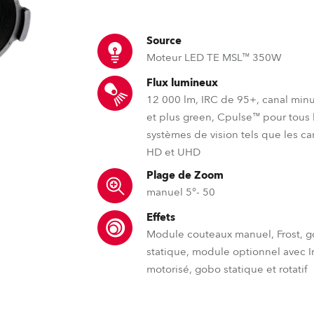
ighting
Source
ime
Moteur LED TE MSL™ 350W
Flux lumineux
12 000 lm, IRC de 95+, canal min
et plus green, Cpulse™ pour tous 
systèmes de vision tels que les c
HD et UHD
Plage de Zoom
manuel 5°- 50
Effets
Module couteaux manuel, Frost, 
statique, module optionnel avec Ir
motorisé, gobo statique et rotatif
TE™ – Moteurs LED transférables
MSL™ – Multi Spectr
DataSwatch™ – bib
La technologie TE™ répond au prob
Les moteurs d'éclairage à L
La bibliothèque 