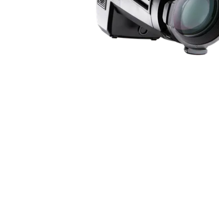
ProMotion L
Robe Marit