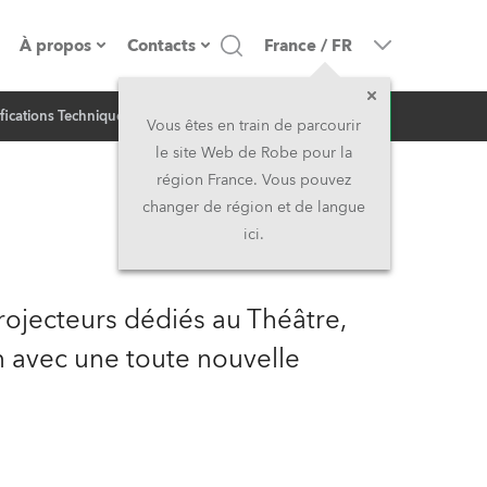
À propos
Contacts
France
/
FR
Demande
fications Techniques
News liées
resse
Présentation de l'entreprise
Siège Social
Vous êtes en train de parcourir
d'infos
le site Web de Robe pour la
Fabriqué en Europe
Siège Social & Usine
région France. Vous pouvez
changer de région et de langue
Propriétaires
Filliales
ici.
Histoire
Amérique du Nord et Caraïbes
jecteurs dédiés au Théâtre,
Carrière
Moyen-Orient
on avec une toute nouvelle
Kariéra (CZ)
Asie et Pacifique
Légal
Royaume-Uni et Irelande