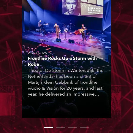
21/07/2026
Frontline Rocks Up a Storm with
Robe
Theater De Storm in Winterswijk, the
Netherlands, has been a client of
Martijn Klein Gebbink of Frontline
Audio & Vision for 20 years, and last
year, he delivered an impressive
package of 124 x Robe lighting
products, including 12 x ESPRITE
moving lights fitted with the HCF
(High Colour Fidelity) LED engine, 80
x T11 Profiles, 12 x TX1 PosiProfiles
and 20 x T15 Fresnels.