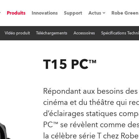
Produits
Innovations
Support
Actus
Robe Green
Vidéo produit
Téléchargements
Accessoires
Spécifications Techn
vènements
Communiqués de p
ation
Références
T15 PC™
oboSpot
Répondant aux besoins des p
he Road
cinéma et du théâtre qui re
d’éclairages statiques comp
cation
PC™ se révèlent comme des
ions en vidéo
la célèbre série T chez Robe