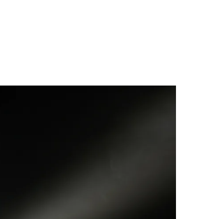
les et minimise
nts.