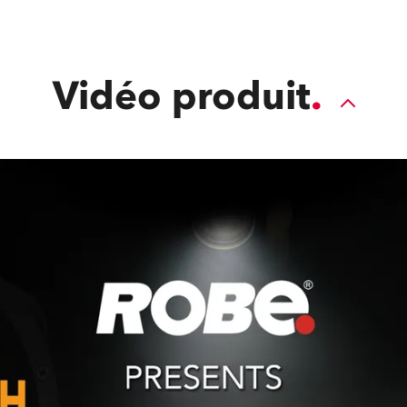
le système empêche l’entrée de particu
les mouvements visuels gêna
Vidéo produit