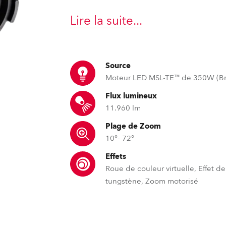
ighting
Lire la suite
...
ime
Source
Moteur LED MSL-TE™ de 350W (Br
Flux lumineux
11.960 lm
Plage de Zoom
10°- 72°
Effets
Roue de couleur virtuelle, Effet d
tungstène, Zoom motorisé