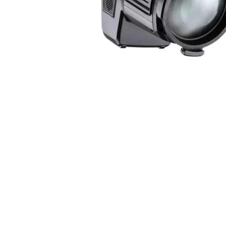
ProMotion L
Robe Marit