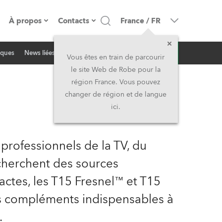
À propos
Contacts
France
/
FR
Demande d'infos
iques
News liées
resse
Présentation de l'entreprise
Siège Social
Vous êtes en train de parcourir
le site Web de Robe pour la
Fabriqué en Europe
Siège Social & Usine
région France. Vous pouvez
changer de région et de langue
Propriétaires
Filliales
ici.
Histoire
Amérique du Nord et Caraïbes
rofessionnels de la TV, du
Carrière
Moyen-Orient
cherchent des sources
actes, les T15 Fresnel™ et T15
Kariéra (CZ)
Asie et Pacifique
 compléments indispensables à
Légal
Royaume-Uni et Irelande
.