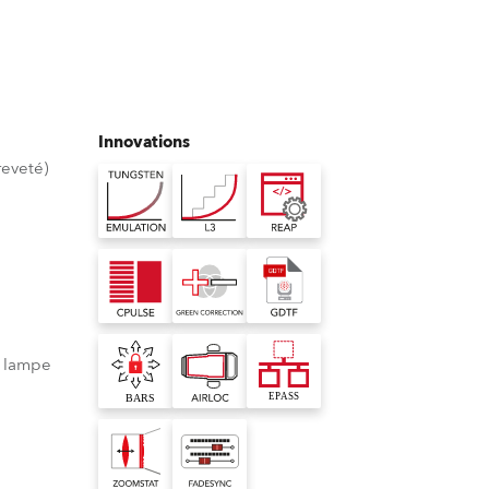
Allemagne
France
République Tchèque et
Innovations
Slovaquie
eveté)
International
Global
Europe
e lampe
Territoires Russophones
Amérique Latine
Business Development