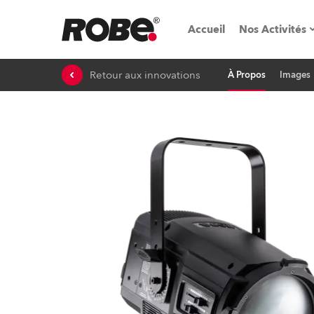
Accueil
Nos Activités
Retour aux innovations
À Propos
Images
Salons & é
Parcs de loc
iSeries
Tutoriels R
Robe On T
Robe On Lo
Nos innovat